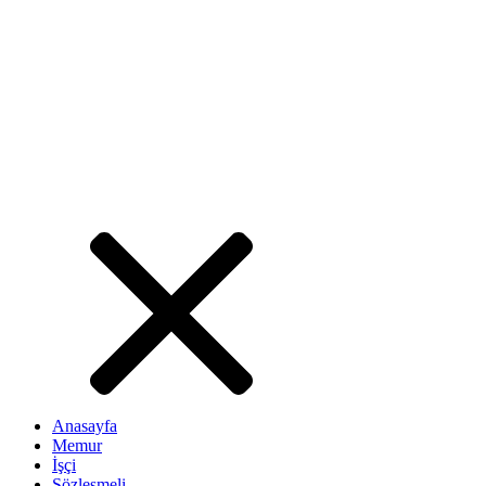
Anasayfa
Memur
İşçi
Sözleşmeli