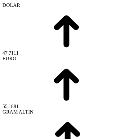
DOLAR
47,7111
EURO
55,1881
GRAM ALTIN