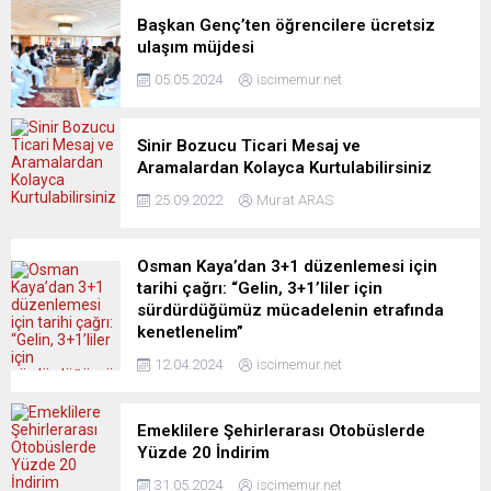
Başkan Genç’ten öğrencilere ücretsiz
ulaşım müjdesi
05.05.2024
iscimemur.net
Sinir Bozucu Ticari Mesaj ve
Aramalardan Kolayca Kurtulabilirsiniz
25.09.2022
Murat ARAS
Osman Kaya’dan 3+1 düzenlemesi için
tarihi çağrı: “Gelin, 3+1’liler için
sürdürdüğümüz mücadelenin etrafında
kenetlenelim”
12.04.2024
iscimemur.net
Emeklilere Şehirlerarası Otobüslerde
Yüzde 20 İndirim
31.05.2024
iscimemur.net