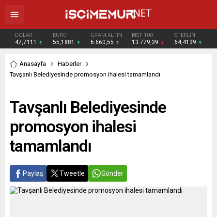
DOLAR
EURO
GRAM ALTIN
BIST 100
STERLİN
47,7111
55,1881
6.660,55
13.779,39
64,4139
Anasayfa
Haberler
Tavşanlı Belediyesinde promosyon ihalesi tamamlandı
Tavşanlı Belediyesinde
promosyon ihalesi
tamamlandı
Paylaş
Tweetle
Gönder