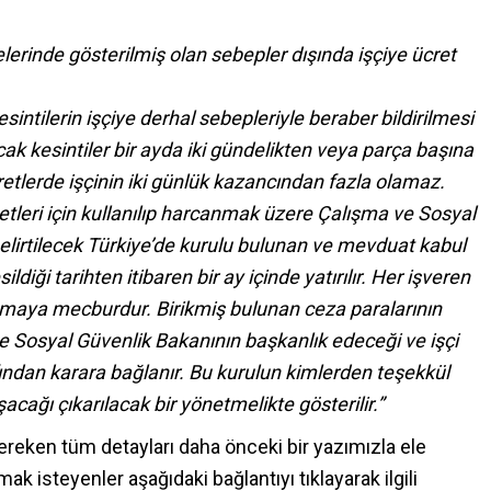
erinde gösterilmiş olan sebepler dışında işçiye ücret
sintilerin işçiye derhal sebepleriyle beraber bildirilmesi
cak kesintiler bir ayda iki gündelikten veya parça başına
retlerde işçinin iki günlük kazancından fazla olamaz.
metleri için kullanılıp harcanmak üzere Çalışma ve Sosyal
elirtilecek Türkiye’de kurulu bulunan ve mevduat kabul
ldiği tarihten itibaren bir ay içinde yatırılır. Her işveren
tutmaya mecburdur. Birikmiş bulunan ceza paralarının
ve Sosyal Güvenlik Bakanının başkanlık edeceği ve işçi
rafından karara bağlanır. Bu kurulun kimlerden teşekkül
acağı çıkarılacak bir yönetmelikte gösterilir.”
reken tüm detayları daha önceki bir yazımızla ele
ak isteyenler aşağıdaki bağlantıyı tıklayarak ilgili