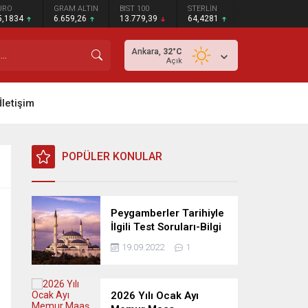
URO
GRAM ALTIN
BIST 100
STERLİN
5,1834
6.659,26
13.779,39
64,4281
Ankara,
32
°C
Açık
İletişim
POPÜLER KONULAR
Peygamberler Tarihiyle
İlgili Test Soruları-Bilgi
Yarışması
19.09.2022
1
2026 Yılı Ocak Ayı