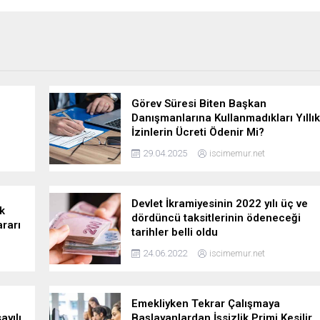
Görev Süresi Biten Başkan
Danışmanlarına Kullanmadıkları Yıllık
İzinlerin Ücreti Ödenir Mi?
29.04.2025
iscimemur.net
Devlet İkramiyesinin 2022 yılı üç ve
k
dördüncü taksitlerinin ödeneceği
rarı
tarihler belli oldu
24.06.2022
iscimemur.net
Emekliyken Tekrar Çalışmaya
ayılı
Başlayanlardan İşsizlik Primi Kesilir