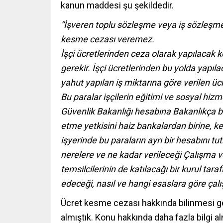
kanun maddesi şu şekildedir.
“İşveren toplu sözleşme veya iş sözleşmel
kesme cezası veremez.
İşçi ücretlerinden ceza olarak yapılacak ke
gerekir. İşçi ücretlerinden bu yolda yapıla
yahut yapılan iş miktarına göre verilen üc
Bu paralar işçilerin eğitimi ve sosyal hiz
Güvenlik Bakanlığı hesabına Bakanlıkça b
etme yetkisini haiz bankalardan birine, kesi
işyerinde bu paraların ayrı bir hesabını 
nerelere ve ne kadar verileceği Çalışma 
temsilcilerinin de katılacağı bir kurul ta
edeceği, nasıl ve hangi esaslara göre çalış
Ücret kesme cezası
hakkında bilinmesi ge
almıştık. Konu hakkında daha fazla bilgi alm