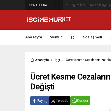
SON DAKİKA
Maktu Mesai Ödemesinde Heye
Anasayfa
Memur
İşçi
Sözleşmeli
Anasayfa
İşçi
Ücret Kesme Cezalarının Yatırı
Ücret Kesme Cezaların
Değişti
Paylaş
Tweetle
Gönder