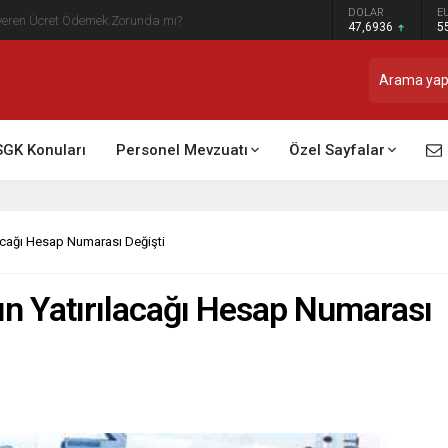
DOLAR
E
t Raporu Dikkate Alınır Mı?
47,6936
5
SGK Konuları
Personel Mevzuatı
Özel Sayfalar
lacağı Hesap Numarası Değişti
ın Yatırılacağı Hesap Numarası