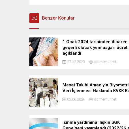
Benzer Konular
1 Ocak 2024 tarihinden itibaren
geçerli olacak yeni asgari ücret
açıklandı
27.12.2023
iscimemur.net
Mesai Takibi Amacıyla Biyometri
Veri İşlenmesi Hakkında KVKK Ka
02.06.2026
iscimemur.net
Isınma yardımına ilişkin SGK
Genelgesi yayımlandı (2022/26 s