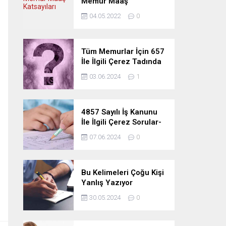
Memur Maaş
Katsayıları
04.05.2022
0
Tüm Memurlar İçin 657
İle İlgili Çerez Tadında
Deneme Sınavı
03.06.2024
1
4857 Sayılı İş Kanunu
İle İlgili Çerez Sorular-
Deneme Sınavı
07.06.2024
0
Bu Kelimeleri Çoğu Kişi
Yanlış Yazıyor
30.05.2024
0