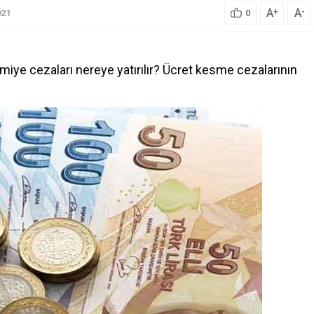
A
A
+
-
021
0
miye cezaları
nereye yatırılır?
Ücret kesme cezalarının