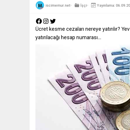
iscimemur.net
İşçi
Yayınlama: 06.09.2
Ücret kesme cezaları
nereye yatırılır?
Yev
yatırılacağı hesap numarası…