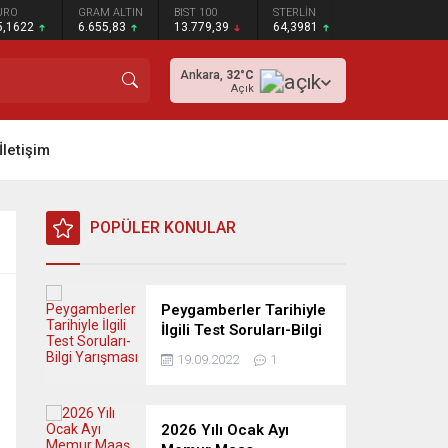
URO
GRAM ALTIN
BIST 100
STERLİN
5,1622
6.655,83
13.779,39
64,3981
Ankara,
32
°C
Açık
İletişim
POPÜLER KONULAR
Peygamberler Tarihiyle
İlgili Test Soruları-Bilgi
Yarışması
19.09.2022
1
2026 Yılı Ocak Ayı