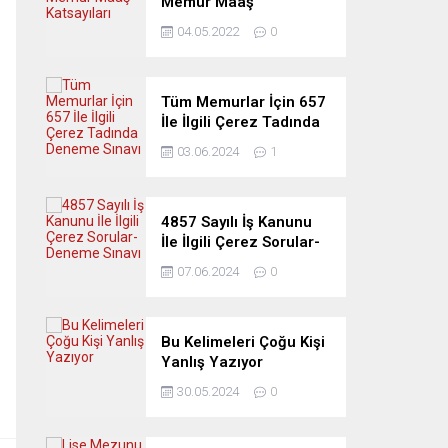
Memur Maaş
Katsayıları
04.05.2022
0
Tüm Memurlar İçin 657
İle İlgili Çerez Tadında
Deneme Sınavı
03.06.2024
1
4857 Sayılı İş Kanunu
İle İlgili Çerez Sorular-
Deneme Sınavı
07.06.2024
0
Bu Kelimeleri Çoğu Kişi
Yanlış Yazıyor
30.05.2024
0