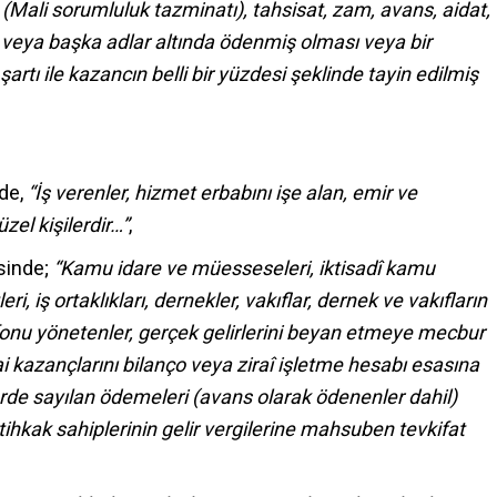
(Mali sorumluluk tazminatı), tahsisat, zam, avans, aidat,
ğı veya başka adlar altında ödenmiş olması veya bir
rtı ile kazancın belli bir yüzdesi şeklinde tayin edilmiş
nde,
“İş verenler, hizmet erbabını işe alan, emir ve
üzel kişilerdir…”
,
esinde;
“Kamu idare ve müesseseleri, iktisadî kamu
ri, iş ortaklıkları, dernekler, vakıflar, dernek ve vakıfların
ım fonu yönetenler, gerçek gelirlerini beyan etmeye mecbur
ai kazançlarını bilanço veya ziraî işletme hesabı esasına
lerde sayılan ödemeleri (avans olarak ödenenler dahil)
ihkak sahiplerinin gelir vergilerine mahsuben tevkifat