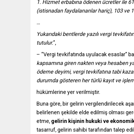
1. Hizmet erbabına ödenen ücretler ile 6
(istisnadan faydalananlar hariç), 103 ve
…
Yukarıdaki bentlerde yazılı vergi tevkif
tutulur.
”,
– “Vergi tevkifatında uyulacak esaslar” b
kapsamına giren nakten veya hesaben y
ödeme deyimi, vergi tevkifatına tabi kazanç
durumda gösteren her türlü kayıt ve işleml
hükümlerine yer verilmiştir.
Buna göre, bir gelirin vergilendirilecek aş
belirlenen şekilde elde edilmiş olması ger
etme,
gelirin kişinin hukuki ve ekonomi
tasarruf, gelirin sahibi tarafından talep ed