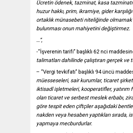
Ücretin ödenek, tazminat, kasa tazminatı 
huzur hakkı, prim, ikramiye, gider karşılı
ortaklık münasebeti niteliğinde olmamak şa
bulunması onun mahiyetini değiştirmez.
…”
,
-“İşverenin tarifi” başlıklı 62 nci maddesi
talimatları dahilinde çalıştıran gerçek ve t
– “Vergi tevkifatı” başlıklı 94 üncü madd
müesseseleri, sair kurumlar, ticaret şirketle
iktisadî işletmeleri, kooperatifler, yatır
olan ticaret ve serbest meslek erbabı, zir
göre tespit eden çiftçiler aşağıdaki bent
nakden veya hesaben yaptıkları sırada, ist
yapmaya mecburdurlar.