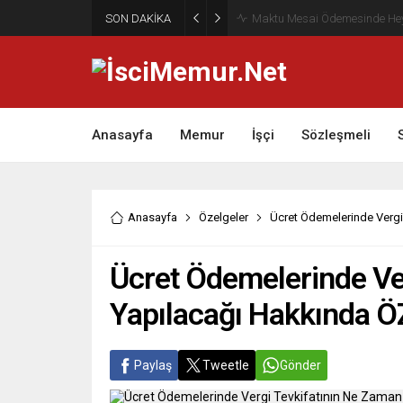
SON DAKİKA
Maktu Mesai Ödemesinde Heye
Anasayfa
Memur
İşçi
Sözleşmeli
Anasayfa
Özelgeler
Ücret Ödemelerinde Vergi
Ücret Ödemelerinde Ve
Yapılacağı Hakkında 
Paylaş
Tweetle
Gönder