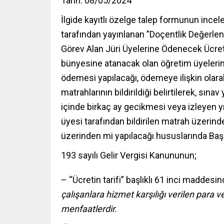
Tarih: 08/05/2024
İlgide kayıtlı özelge talep formunun inc
tarafından yayınlanan ”Doçentlik Değerle
Görev Alan Jüri Üyelerine Ödenecek Ücret
bünyesine atanacak olan öğretim üyelerini
ödemesi yapılacağı, ödemeye ilişkin olarak 
matrahlarının bildirildiği belirtilerek, sın
içinde birkaç ay gecikmesi veya izleyen y
üyesi tarafından bildirilen matrah üzerin
üzerinden mi yapılacağı hususlarında Başka
193 sayılı Gelir Vergisi Kanununun;
– “Ücretin tarifi” başlıklı 61 inci maddesin
çalışanlara hizmet karşılığı verilen para ve
menfaatlerdir.