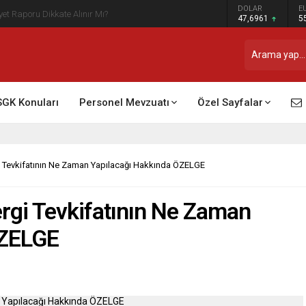
DOLAR
E
t Raporu Dikkate Alınır Mı?
47,6961
5
SGK Konuları
Personel Mevzuatı
Özel Sayfalar
 Tevkifatının Ne Zaman Yapılacağı Hakkında ÖZELGE
rgi Tevkifatının Ne Zaman
ÖZELGE