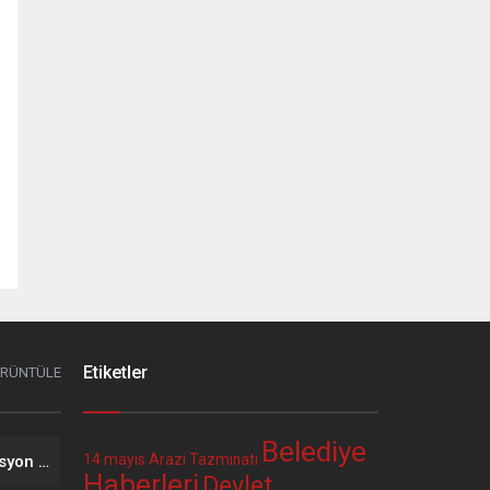
Etiketler
ÖRÜNTÜLE
Belediye
14 mayıs
Arazi Tazminatı
2026 Yılı Mayıs Ayı Enflasyon Verisinin Memur ve Emekli Maaşına Etkisi
Haberleri
Devlet