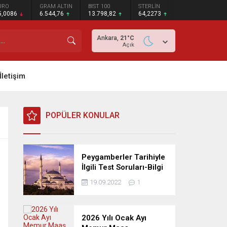
URO
GRAM ALTIN
BIST 100
STERLİN
5,0086
6.544,76
13.798,82
64,2273
Ankara,
21
°C
Açık
İletişim
POPÜLER KONULAR
Peygamberler Tarihiyle
İlgili Test Soruları-Bilgi
Yarışması
19.09.2022
1
2026 Yılı Ocak Ayı