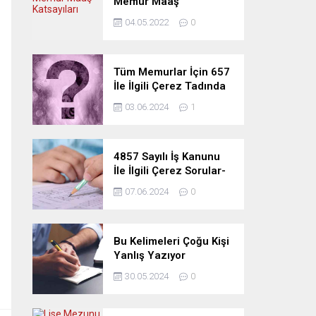
Memur Maaş
Katsayıları
04.05.2022
0
Tüm Memurlar İçin 657
İle İlgili Çerez Tadında
Deneme Sınavı
03.06.2024
1
4857 Sayılı İş Kanunu
İle İlgili Çerez Sorular-
Deneme Sınavı
07.06.2024
0
Bu Kelimeleri Çoğu Kişi
Yanlış Yazıyor
30.05.2024
0