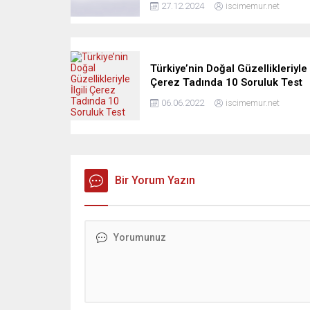
27.12.2024
iscimemur.net
Türkiye’nin Doğal Güzellikleriyle İ
Çerez Tadında 10 Soruluk Test
06.06.2022
iscimemur.net
Bir Yorum Yazın