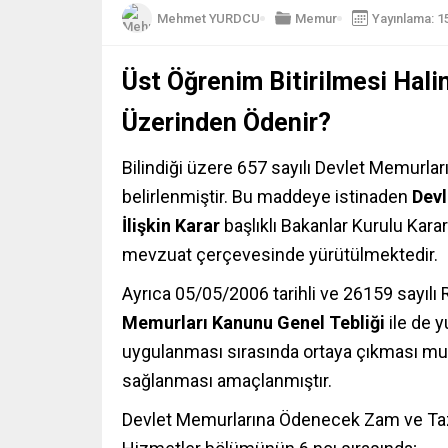
Mehmet YURDCU
Memur
Yayınlama: 1
Üst Öğrenim Bitirilmesi Hali
Üzerinden Ödenir?
Bilindiği üzere 657 sayılı Devlet Memur
belirlenmiştir. Bu maddeye istinaden
Dev
İlişkin Karar
başlıklı Bakanlar Kurulu Kar
mevzuat çerçevesinde yürütülmektedir.
Ayrıca 05/05/2006 tarihli ve 26159 sayıl
Memurları Kanunu Genel Tebliği
ile de y
uygulanması sırasında ortaya çıkması muh
sağlanması amaçlanmıştır.
Devlet Memurlarına Ödenecek Zam ve Tazmin