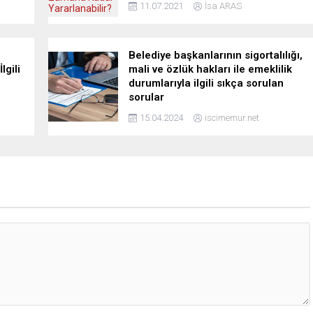
11.07.2021
İsa ARAS
Belediye başkanlarının sigortalılığı,
lgili
mali ve özlük hakları ile emeklilik
durumlarıyla ilgili sıkça sorulan
sorular
15.04.2024
iscimemur.net