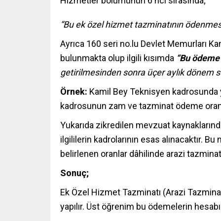
Hizmetler bölümünün 6 ncı sırasında;
“Bu ek özel hizmet tazminatının ödenmesin
Ayrıca 160 seri no.lu Devlet Memurları Ka
bulunmakta olup ilgili kısımda
“Bu ödeme i
getirilmesinden sonra üçer aylık dönem so
Örnek:
Kamil Bey Teknisyen kadrosunda y
kadrosunun zam ve tazminat ödeme oranl
Yukarıda zikredilen mevzuat kaynaklarında
ilgililerin kadrolarının esas alınacaktır. 
belirlenen oranlar dâhilinde arazi tazmina
Sonuç;
Ek Özel Hizmet Tazminatı (Arazi Tazminatı
yapılır. Üst öğrenim bu ödemelerin hesabı