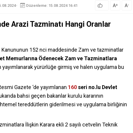
A
A
+
-
5.08.2024
Düzenleme: 15.08.2024 16:41
nde Arazi Tazminatı Hangi Oranlar
ları Kanununun 152 nci maddesinde Zam ve tazminatlar
let Memurlarına Ödenecek Zam ve Tazminatlara
arı yayımlanarak yürürlüğe girmiş ve halen uygulama bu
ı Resmi Gazete ‘de yayımlanan
160
seri no.lu
Devlet
ukarıda bahsi geçen bakanlar kurulu kararının
temel tereddütlerin giderilmesi ve uygulama birliğinin
atlara İlişkin Karara ekli 2 sayılı cetvelin Teknik