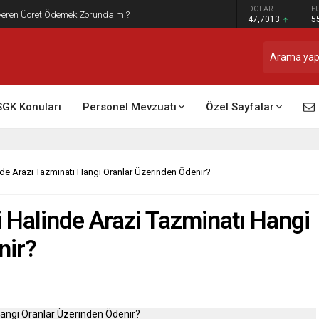
DOLAR
E
t Raporu Dikkate Alınır Mı?
47,7013
5
SGK Konuları
Personel Mevzuatı
Özel Sayfalar
nde Arazi Tazminatı Hangi Oranlar Üzerinden Ödenir?
i Halinde Arazi Tazminatı Hangi
nir?