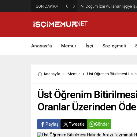
SON DAKİKA
Maktu Mesai Ödemesinde Heye
Anasayfa
Memur
İşçi
Sözleşmeli
Anasayfa
Memur
Üst Öğrenim Bitirilmesi Hali
Üst Öğrenim Bitirilmes
Oranlar Üzerinden Öde
Paylaş
Tweetle
Gönder