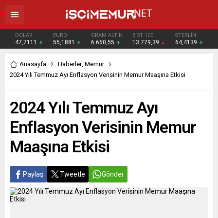
DOLAR
EURO
GRAM ALTIN
BIST 100
STERLİN
47,7111
55,1881
6.660,55
13.779,39
64,4139
Anasayfa
Haberler
,
Memur
2024 Yılı Temmuz Ayı Enflasyon Verisinin Memur Maaşına Etkisi
2024 Yılı Temmuz Ayı
Enflasyon Verisinin Memur
Maaşına Etkisi
Paylaş
Tweetle
Gönder