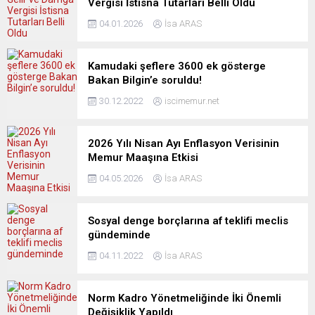
Vergisi İstisna Tutarları Belli Oldu
04.01.2026
İsa ARAS
Kamudaki şeflere 3600 ek gösterge
Bakan Bilgin’e soruldu!
30.12.2022
iscimemur.net
2026 Yılı Nisan Ayı Enflasyon Verisinin
Memur Maaşına Etkisi
04.05.2026
İsa ARAS
Sosyal denge borçlarına af teklifi meclis
gündeminde
04.11.2022
İsa ARAS
Norm Kadro Yönetmeliğinde İki Önemli
Değişiklik Yapıldı