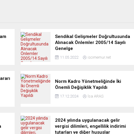
Zam
Sendikal Gelişmeler Doğrultusunda
Alınacak Önlemler 2005/14 Sayılı
Genelge
11.05.2022
iscimemur.net
ararı
Norm Kadro Yönetmeliğinde İki
Önemli Değişiklik Yapıldı
17.12.2024
İsa ARAS
2024 yılında uygulanacak gelir
a
vergisi dilimleri, engellilik indirimi
tutarları ve diğer hususlar