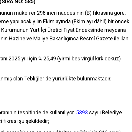
(SIRA NO: 585)
ununun mükerrer 298 inci maddesinin (B) fıkrasına göre,
e yapılacak yılın Ekim ayında (Ekim ayı dâhil) bir önceki
ik Kurumunun Yurt İçi Üretici Fiyat Endeksinde meydana
ranın Hazine ve Maliye Bakanlığınca Resmî Gazete ile ilan
 2025 yılı için % 25,49 (yirmi beş virgül kırk dokuz)
mış olan Tebliğler de yürürlükte bulunmaktadır.
anının tespitinde de kullanılıyor.
5393
sayılı Belediye
fıkrası şu şekildedir;