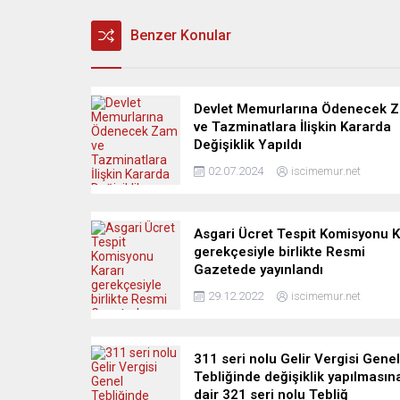
Benzer Konular
Devlet Memurlarına Ödenecek 
ve Tazminatlara İlişkin Kararda
Değişiklik Yapıldı
02.07.2024
iscimemur.net
Asgari Ücret Tespit Komisyonu K
gerekçesiyle birlikte Resmi
Gazetede yayınlandı
29.12.2022
iscimemur.net
311 seri nolu Gelir Vergisi Genel
Tebliğinde değişiklik yapılmasın
dair 321 seri nolu Tebliğ