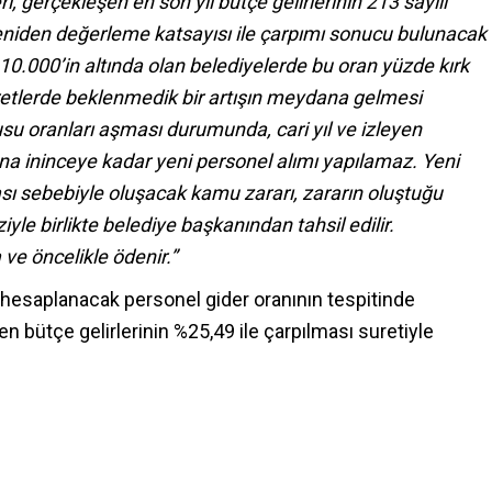
i, gerçekleşen en son yıl bütçe gelirlerinin 213 sayılı
eniden değerleme katsayısı ile çarpımı sonucu bulunacak
.000’in altında olan belediyelerde bu oran yüzde kırk
ücretlerde beklenmedik bir artışın meydana gelmesi
su oranları aşması durumunda, cari yıl ve izleyen
ltına ininceye kadar yeni personel alımı yapılamaz. Yeni
sı sebebiyle oluşacak kamu zararı, zararın oluştuğu
yle birlikte belediye başkanından tahsil edilir.
ve öncelikle ödenir.”
hesaplanacak personel gider oranının tespitinde
n bütçe gelirlerinin %25,49 ile çarpılması suretiyle