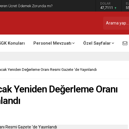
DOLAR
E
t Raporu Dikkate Alınır Mı?
47,7111
5
SGK Konuları
Personel Mevzuatı
Özel Sayfalar
acak Yeniden Değerleme Oranı Resmi Gazete ‘de Yayınlandı
cak Yeniden Değerleme Oranı
landı