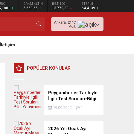
URO
GRAM ALTIN
BIST 100
STERLİN
5,1881
6.660,55
13.779,39
64,4139
Ankara,
21
°C
Açık
İletişim
POPÜLER KONULAR
Peygamberler Tarihiyle
İlgili Test Soruları-Bilgi
Yarışması
19.09.2022
1
2026 Yılı Ocak Ayı