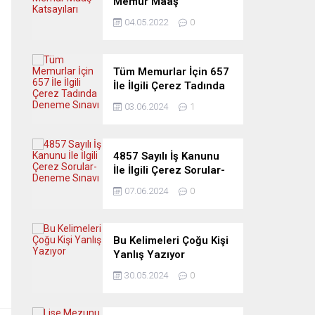
Memur Maaş
Katsayıları
04.05.2022
0
Tüm Memurlar İçin 657
İle İlgili Çerez Tadında
Deneme Sınavı
03.06.2024
1
4857 Sayılı İş Kanunu
İle İlgili Çerez Sorular-
Deneme Sınavı
07.06.2024
0
Bu Kelimeleri Çoğu Kişi
Yanlış Yazıyor
30.05.2024
0