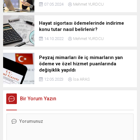
07.05.2024
Mehmet YURDCU
Hayat sigortası ödemelerinde indirime
konu tutar nasıl belirlenir?
14.10.2022
Mehmet YURDCU
Peyzaj mimarları ile iç mimarların yan
ödeme ve özel hizmet puanlarında
değişiklik yapıldı
12.05.2023
İsa ARAS
Bir Yorum Yazın