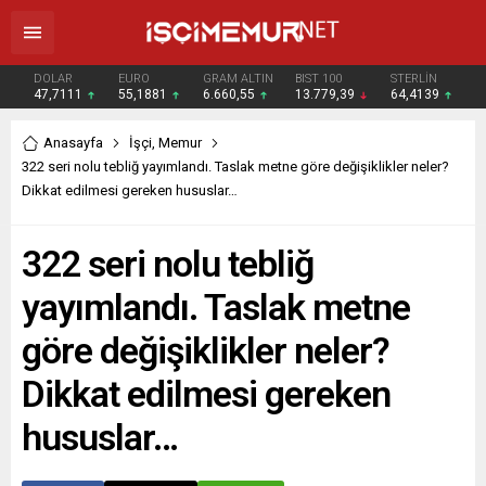
DOLAR
EURO
GRAM ALTIN
BIST 100
STERLİN
47,7111
55,1881
6.660,55
13.779,39
64,4139
Anasayfa
İşçi
,
Memur
322 seri nolu tebliğ yayımlandı. Taslak metne göre değişiklikler neler?
Dikkat edilmesi gereken hususlar…
322 seri nolu tebliğ
yayımlandı. Taslak metne
göre değişiklikler neler?
Dikkat edilmesi gereken
hususlar…