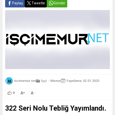
Paylaş
Tweetle
Gönder
iscimemur.net
İşçi
-
Memur
Yayınlama: 02.01.2023
A
A
+
-
0
322 Seri Nolu Tebliğ Yayımlandı.