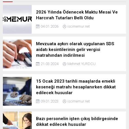
2026 Yılında Ödenecek Maktu Mesai Ve
Harcırah Tutarları Belli Oldu
04.01.2026
iscimemur.net
Mevzuata aykırı olarak uygulanan SDS
aidatı kesintilerinin gelir vergisi
matrahından indirilmesi
21.03.2024
Mehmet YURDCU
15 Ocak 2023 tarihli maaşlarda emekli
keseneği matrahı hesaplanırken dikkat
edilecek hususlar
09.01.2023
iscimemur.net
Bazı personelin işten çıkış bildirgesinde
dikkat edilecek hususlar