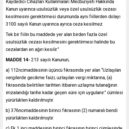
Kaydedici Cihazları Kullanmaları Mecburiyeti Hakkında
Kanun uyarınca usulsüzlük veya özel usulsüzlük cezası
kesilmesini gerektirmesi durumunda aynı fiillerden dolayı
3100 sayılı Kanun uyarınca ayrıca ceza kesilmez.
Tek bir fiilin bu maddede yer alan birden fazla özel
usulsüzlük cezası kesilmesini gerektirmesi halinde bu
cezalardan en ağırı kesilir.”
MADDE 14-
213 sayılı Kanunun;
a) 112ncimaddesinin üçüncü fıkrasında yer alan “Uzlaşılan
vergilerde gecikme faizi; uzlaşılan vergi miktarına, (a)
fıkrasında belirtilen tarihten itibaren uzlaşma tutanağının
imzalandığı tarihe kadar geçen süre için uygulanır.” cümlesi
yürürlükten kaldırılmıştır.
b) 376ncımaddesinin birinci fıkrasının (2) numaralı bendi
yürürlükten kaldırılmıştır.
c) Ek 1 inci maddesinin birinci fıkrasının birinci cümlesinde