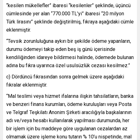
“kesilen mükellefler” ibaresi “kesilenler” şeklinde, üçüncü
cümlesinde yer alan “770.000 TL’yi” ibaresi “20 milyon
Türk lirasını” şeklinde değiştirilmiş, fıkraya aşağıdaki cümle
eklenmiştir.
“Tevsik zorunluluğuna aykırı bir şekilde ödeme yapanların,
durumu ödemeyi takip eden beş iş günü içerisinde
kendiliğinden idareye bildirmesi halinde, ödemede bulunan
adına bu fıkra uyarınca özel usulsüzlük cezası kesilmez.”
c) Dördüncü fıkrasından sonra gelmek üzere aşağıdaki
fıkralar eklenmiştir.
“Mal teslimi veya hizmet ifalarına ilişkin tahsilatların, banka
ve benzeri finans kurumları, ödeme kuruluşları veya Posta
ve Telgraf Teşkilatı Anonim Şirketi aracılığıyla başkalarının
adı ve/veya hesabı kullanılarak yapılması durumunda, her
bir işlem için bu maddeye göre uygulanan cezalardan az
olmamak üzere işleme konu tutarın % 10’u nispetinde, mal