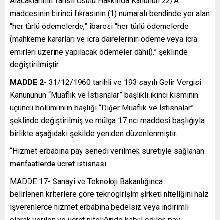
Alacaklarının Tahsil Usulü Hakkında Kanunun 22/A
maddesinin birinci fıkrasının (1) numaralı bendinde yer alan
“her türlü ödemelerde,” ibaresi “her türlü ödemelerde
(mahkeme kararları ve icra dairelerinin ödeme veya icra
emirleri üzerine yapılacak ödemeler dâhil),” şeklinde
değiştirilmiştir.
MADDE 2-
31/12/1960 tarihli ve 193 sayılı Gelir Vergisi
Kanununun “Muaflık ve İstisnalar” başlıklı ikinci kısmının
üçüncü bölümünün başlığı “Diğer Muaflık ve İstisnalar”
şeklinde değiştirilmiş ve mülga 17 nci maddesi başlığıyla
birlikte aşağıdaki şekilde yeniden düzenlenmiştir.
“Hizmet erbabına pay senedi verilmek suretiyle sağlanan
menfaatlerde ücret istisnası:
MADDE 17- Sanayi ve Teknoloji Bakanlığınca
belirlenen kriterlere göre teknogirişim şirketi niteliğini haiz
işverenlerce hizmet erbabına bedelsiz veya indirimli
olarak verilen ve ücret niteliğinde kabul edilen pay