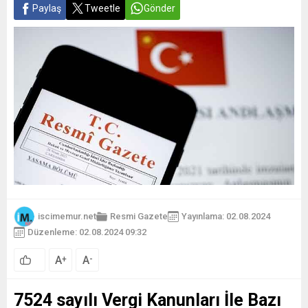
Paylaş
Tweetle
Gönder
iscimemur.net
Resmi Gazete
Yayınlama: 02.08.2024
Düzenleme: 02.08.2024 09:32
A
A
+
-
7524 sayılı Vergi Kanunları İle Bazı