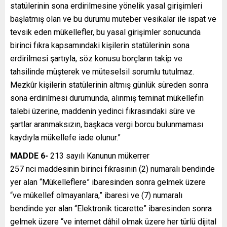
statülerinin sona erdirilmesine yönelik yasal girişimleri
başlatmış olan ve bu durumu muteber vesikalar ile ispat ve
tevsik eden mükellefler, bu yasal girişimler sonucunda
birinci fıkra kapsamındaki kişilerin statülerinin sona
erdirilmesi şartıyla, söz konusu borçların takip ve
tahsilinde müşterek ve müteselsil sorumlu tutulmaz.
Mezkûr kişilerin statülerinin altmış günlük süreden sonra
sona erdirilmesi durumunda, alınmış teminat mükellefin
talebi üzerine, maddenin yedinci fıkrasındaki süre ve
şartlar aranmaksızın, başkaca vergi borcu bulunmaması
kaydıyla mükellefe iade olunur.”
MADDE 6-
213 sayılı Kanunun mükerrer
257 nci maddesinin birinci fıkrasının (2) numaralı bendinde
yer alan “Mükelleflere” ibaresinden sonra gelmek üzere
“ve mükellef olmayanlara,” ibaresi ve (7) numaralı
bendinde yer alan “Elektronik ticarette” ibaresinden sonra
gelmek üzere “ve internet dâhil olmak üzere her türlü dijital