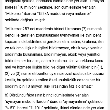
aşağıdaki şekilde, dördüncü cümlesinde yer alan “1 milyon”
ibaresi “10 milyon” şeklinde, son cümlesinde yer alan
“Mükerrer” ibaresi “152/A maddesi veya mükerrer”
şeklinde değiştirilmiştir.
“Mükerrer 257 nci maddenin birinci fıkrasının (7) numaralı
bendi ile getirilen zorunluluklara uymayanlar ile aynı bent
kapsamında bildirilmesi gereken alım, satım, kiralama, ilan
ve reklama ilişkin bilgileri bildirmeyen, eksik veya yanıltıcı
bildirimde bulunanlara, bildirilmeyen, eksik veya yanıltıcı
bildirilen her bir alım, satım, kiralama, ilan ve reklama konu
mal ve hizmete ilişkin bilgi ve diğer yükümlülükler için (1),
(2) ve (3) numaralı bentler uyarınca özel usulsüzlük cezası
kesilir, bu şekilde kesilen özel usulsüzlük cezası her bir
bildirim için 10 milyon Türk lirasından fazla olamaz.”
b) Dördüncü fıkrasının birinci cümlesinde yer alan
“uymayan mükelleflerden” ibaresi “uymayanların” şeklinde,
“% 5’i” ibaresi “% 10’u” şeklinde, ikinci cümlesinde yer alan