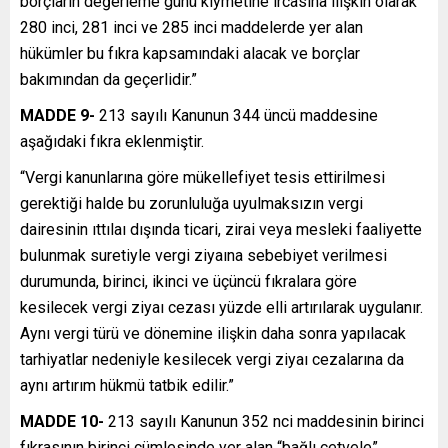
borçların değerleme günü kıymetine ircasına ilişkin olarak
280 inci, 281 inci ve 285 inci maddelerde yer alan
hükümler bu fıkra kapsamındaki alacak ve borçlar
bakımından da geçerlidir.”
MADDE 9-
213 sayılı Kanunun 344 üncü maddesine
aşağıdaki fıkra eklenmiştir.
“Vergi kanunlarına göre mükellefiyet tesis ettirilmesi
gerektiği halde bu zorunluluğa uyulmaksızın vergi
dairesinin ıttılaı dışında ticari, zirai veya mesleki faaliyette
bulunmak suretiyle vergi ziyaına sebebiyet verilmesi
durumunda, birinci, ikinci ve üçüncü fıkralara göre
kesilecek vergi ziyaı cezası yüzde elli artırılarak uygulanır.
Aynı vergi türü ve dönemine ilişkin daha sonra yapılacak
tarhiyatlar nedeniyle kesilecek vergi ziyaı cezalarına da
aynı artırım hükmü tatbik edilir.”
MADDE 10-
213 sayılı Kanunun 352 nci maddesinin birinci
fıkrasının birinci cümlesinde yer alan “bağlı cetvele”