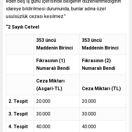
eden beş iş günü içerisinde belgenin düzenlenmediğinin
idareye bildirilmesi durumunda, bunlar adına özel
usulsüzlük cezası kesilmez.”
“2 Sayılı Cetvel
353 üncü
353 üncü
Maddenin Birinci
Maddenin Birinci
Fıkrasının (1)
Fıkrasının (2)
Numaralı Bendi
Numaralı Bendi
Ceza Miktarı
(Asgari-TL)
Ceza Miktarı (TL)
2. Tespit
20.000
20.000
3. Tespit
30.000
30.000
4. Tespit
40.000
40.000