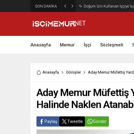
SON DAKİKA
Maktu Mesai Ödemesinde Heye
Anasayfa
Memur
İşçi
Sözleşmeli
Anasayfa
Görüşler
Aday Memur Müfettiş Yardım
Aday Memur Müfettiş Y
Halinde Naklen Atanabi
Paylaş
Tweetle
Gönder