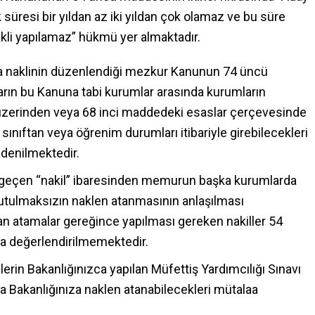
üresi bir yıldan az iki yıldan çok olamaz ve bu süre
li yapılamaz” hükmü yer almaktadır.
a naklinin düzenlendiği mezkur Kanunun 74 üncü
arın bu Kanuna tabi kurumlar arasında kurumların
 üzerinden veya 68 inci maddedeki esaslar çerçevesinde
ınıftan veya öğrenim durumları itibariyle girebilecekleri
 denilmektedir.
geçen “nakil” ibaresinden memurun başka kurumlarda
utulmaksızın naklen atanmasının anlaşılması
an atamalar gereğince yapılması gereken nakiller 54
a değerlendirilmemektedir.
ilerin Bakanlığınızca yapılan Müfettiş Yardımcılığı Sınavı
 Bakanlığınıza naklen atanabilecekleri mütalaa