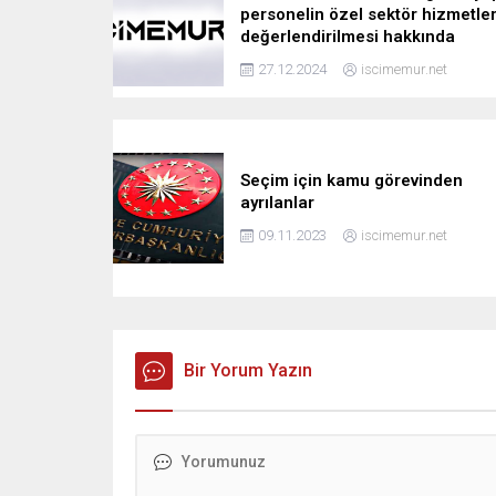
personelin özel sektör hizmetler
değerlendirilmesi hakkında
27.12.2024
iscimemur.net
Seçim için kamu görevinden
ayrılanlar
09.11.2023
iscimemur.net
Bir Yorum Yazın