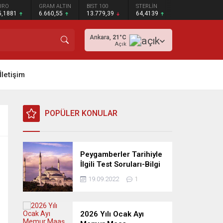
URO
GRAM ALTIN
BIST 100
STERLİN
5,1881
6.660,55
13.779,39
64,4139
Ankara,
21
°C
Açık
İletişim
POPÜLER KONULAR
Peygamberler Tarihiyle
İlgili Test Soruları-Bilgi
Yarışması
19.09.2022
1
2026 Yılı Ocak Ayı