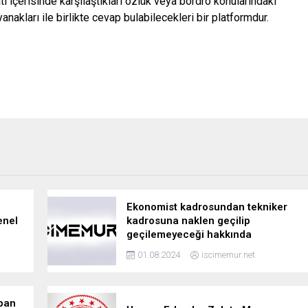
ı içerisinde karşılaştıkları özlük veya bordro konularındaki
nakları ile birlikte cevap bulabilecekleri bir platformdur.
Ekonomist kadrosundan tekniker
enel
kadrosuna naklen geçilip
geçilemeyeceği hakkında
01.08.2024
iscimemur.net
pan