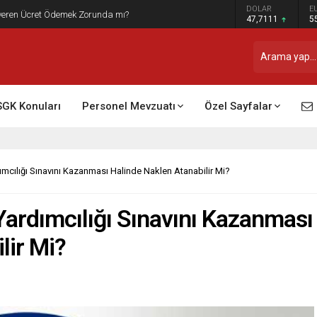
DOLAR
E
t Raporu Dikkate Alınır Mı?
47,7111
5
SGK Konuları
Personel Mevzuatı
Özel Sayfalar
cılığı Sınavını Kazanması Halinde Naklen Atanabilir Mi?
ardımcılığı Sınavını Kazanması
lir Mi?