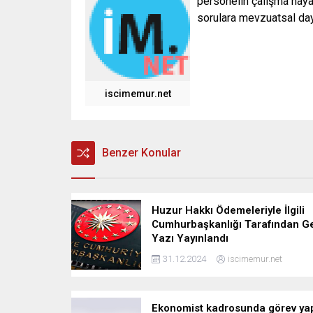
personelin çalışma hayat
sorulara mevzuatsal daya
iscimemur.net
Benzer Konular
Huzur Hakkı Ödemeleriyle İlgili
Cumhurbaşkanlığı Tarafından G
Yazı Yayınlandı
31.12.2024
iscimemur.net
Ekonomist kadrosunda görev ya