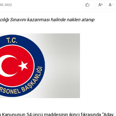
A
A
+
-
.03.2022
lığı Sınavını kazanması halinde naklen atanıp
arı Kanununun 54 üncü maddesinin ikinci fıkrasında “Aday