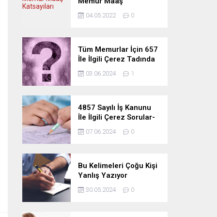
Memur Maaş
Katsayıları
04.05.2022
0
Tüm Memurlar İçin 657
İle İlgili Çerez Tadında
Deneme Sınavı
03.06.2024
1
4857 Sayılı İş Kanunu
İle İlgili Çerez Sorular-
Deneme Sınavı
07.06.2024
0
Bu Kelimeleri Çoğu Kişi
Yanlış Yazıyor
30.05.2024
0