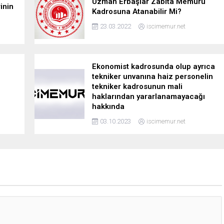
Uzman Erbaşlar Zabıta Memuru
inin
Kadrosuna Atanabilir Mi?
23.03.2022
iscimemur.net
Ekonomist kadrosunda olup ayrıca
tekniker unvanına haiz personelin
tekniker kadrosunun mali
haklarından yararlanamayacağı
hakkında
03.10.2023
iscimemur.net