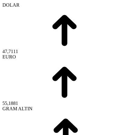
DOLAR
47,7111
EURO
55,1881
GRAM ALTIN