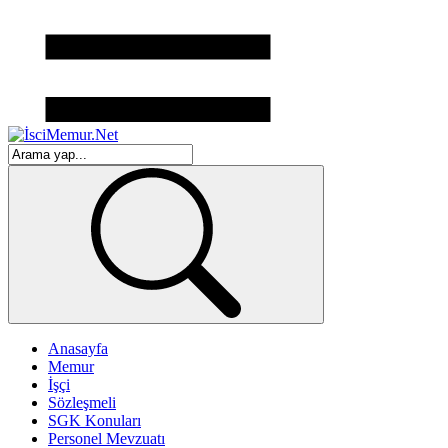
Anasayfa
Memur
İşçi
Sözleşmeli
SGK Konuları
Personel Mevzuatı