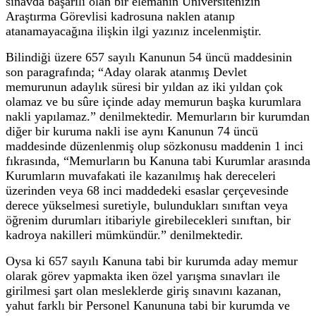
sınavda başarılı olan bir elemanın Üniversitenizin
Araştırma Görevlisi kadrosuna naklen atanıp
atanamayacağına ilişkin ilgi yazınız incelenmiştir.
Bilindiği üzere 657 sayılı Kanunun 54 üncü maddesinin
son paragrafında; “Aday olarak atanmış Devlet
memurunun adaylık süresi bir yıldan az iki yıldan çok
olamaz ve bu sûre içinde aday memurun başka kurumlara
nakli yapılamaz.” denilmektedir. Memurların bir kurumdan
diğer bir kuruma nakli ise aynı Kanunun 74 üncü
maddesinde düzenlenmiş olup sözkonusu maddenin 1 inci
fıkrasında, “Memurların bu Kanuna tabi Kurumlar arasında
Kurumların muvafakati ile kazanılmış hak dereceleri
üzerinden veya 68 inci maddedeki esaslar çerçevesinde
derece yükselmesi suretiyle, bulundukları sınıftan veya
öğrenim durumları itibariyle girebilecekleri sınıftan, bir
kadroya nakilleri mümkündür.” denilmektedir.
Oysa ki 657 sayılı Kanuna tabi bir kurumda aday memur
olarak görev yapmakta iken özel yarışma sınavları ile
girilmesi şart olan mesleklerde giriş sınavını kazanan,
yahut farklı bir Personel Kanununa tabi bir kurumda ve