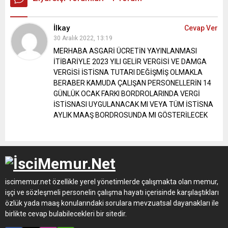
İlkay
Cevap Ver
30 Aralık 2022, 13:19
MERHABA
ASGARİ ÜCRETİN YAYINLANMASI
İTİBARİYLE 2023 YILI GELİR VERGİSİ VE DAMGA
VERGİSİ İSTİSNA TUTARI DEĞİŞMİŞ OLMAKLA
BERABER KAMUDA ÇALIŞAN PERSONELLERİN 14
GÜNLÜK OCAK FARKI BORDROLARINDA VERGİ
İSTİSNASI UYGULANACAK MI VEYA TÜM İSTİSNA
AYLIK MAAŞ BORDROSUNDA MI GÖSTERİLECEK
iscimemur.net özellikle yerel yönetimlerde çalışmakta olan memur,
işçi ve sözleşmeli personelin çalışma hayatı içerisinde karşılaştıkları
özlük yada maaş konularındaki sorulara mevzuatsal dayanakları ile
birlikte cevap bulabilecekleri bir sitedir.