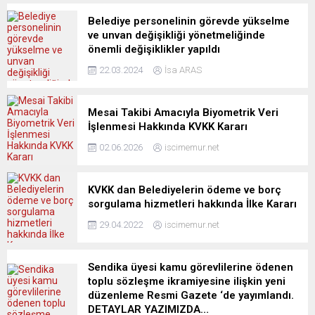
Belediye personelinin görevde yükselme
ve unvan değişikliği yönetmeliğinde
önemli değişiklikler yapıldı
22.03.2024
İsa ARAS
Mesai Takibi Amacıyla Biyometrik Veri
İşlenmesi Hakkında KVKK Kararı
02.06.2026
iscimemur.net
KVKK dan Belediyelerin ödeme ve borç
sorgulama hizmetleri hakkında İlke Kararı
29.04.2022
iscimemur.net
Sendika üyesi kamu görevlilerine ödenen
toplu sözleşme ikramiyesine ilişkin yeni
düzenleme Resmi Gazete ‘de yayımlandı.
DETAYLAR YAZIMIZDA…