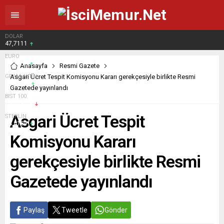
DOLAR
47,7111
EURO
55,1881
Anasayfa
Resmi Gazete
GRAM ALTIN
Asgari Ücret Tespit Komisyonu Kararı gerekçesiyle birlikte Resmi
6.660,55
Gazetede yayınlandı
BIST 100
13.779,39
Asgari Ücret Tespit
STERLİN
64,4139
Komisyonu Kararı
gerekçesiyle birlikte Resmi
Gazetede yayınlandı
Paylaş
Tweetle
Gönder