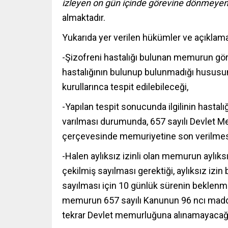
izleyen on gün içinde görevine dönmeyenle
almaktadır.
Yukarıda yer verilen hükümler ve açıklam
-Şizofreni hastalığı bulunan memurun gör
hastalığının bulunup bulunmadığı hususun
kurullarınca tespit edilebileceği,
-Yapılan tespit sonucunda ilgilinin hastal
varılması durumunda, 657 sayılı Devlet M
çerçevesinde memuriyetine son verilmesi
-Halen aylıksız izinli olan memurun aylıks
çekilmiş sayılması gerektiği, aylıksız i
sayılması için 10 günlük sürenin beklenm
memurun 657 sayılı Kanunun 96 ncı madde
tekrar Devlet memurluğuna alınamayacağı