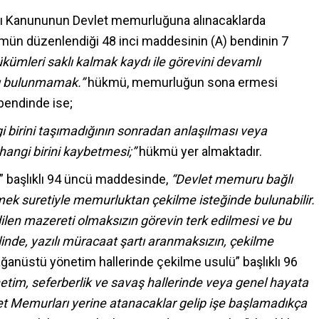
ları Kanununun Devlet memurluğuna alınacaklarda
ükmün düzenlendiği 48 inci maddesinin (A) bendinin 7
ümleri saklı kalmak kaydı ile görevini devamlı
ğı bulunmamak.”
hükmü, memurluğun sona ermesi
 bendinde ise;
 birini taşımadığının sonradan anlaşılması veya
hangi birini kaybetmesi;”
hükmü yer almaktadır.
” başlıklı 94 üncü maddesinde,
“Devlet memuru bağlı
ek suretiyle memurluktan çekilme isteğinde bulunabilir.
len mazereti olmaksızın görevin terk edilmesi ve bu
inde, yazılı müracaat şartı aranmaksızın, çekilme
ğanüstü yönetim hallerinde çekilme usulü” başlıklı 96
etim, seferberlik ve savaş hallerinde veya genel hayata
et
Memurları yerine atanacaklar gelip işe başlamadıkça