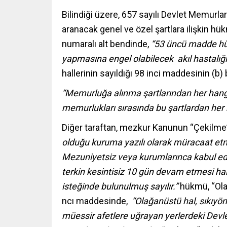
Bilindiği üzere, 657 sayılı Devlet Memur
aranacak genel ve özel şartlara ilişkin h
numaralı alt bendinde,
“53 üncü madde hük
yapmasına engel olabilecek akıl hastalı
hallerinin sayıldığı 98 inci maddesinin (b)
“Memurluğa alınma şartlarından her hangi
memurlukları sırasında bu şartlardan her 
Diğer taraftan, mezkur Kanunun “Çekilme
olduğu kuruma yazılı olarak müracaat etm
Mezuniyetsiz veya kurumlarınca kabul edi
terkin kesintisiz 10 gün devam etmesi hal
isteğinde bulunulmuş sayılır.”
hükmü, “Ola
ncı maddesinde,
“Olağanüstü hal, sıkıyön
müessir afetlere uğrayan yerlerdeki Devl