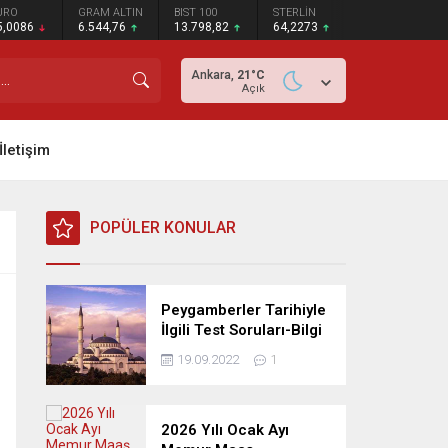
URO
GRAM ALTIN
BIST 100
STERLİN
5,0086
6.544,76
13.798,82
64,2273
Ankara,
21
°C
Açık
İletişim
POPÜLER KONULAR
Peygamberler Tarihiyle
İlgili Test Soruları-Bilgi
Yarışması
19.09.2022
1
2026 Yılı Ocak Ayı