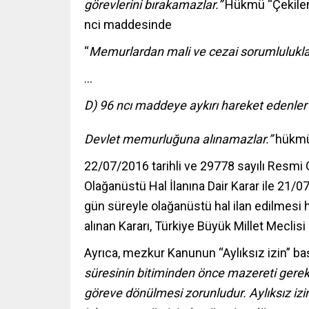
görevlerini bırakamazlar.”
Hükmü “Çekilen 
nci maddesinde
“
Memurlardan mali ve cezai sorumluluklar
…
D) 96 ncı maddeye aykırı hareket edenler 
Devlet memurluğuna alınamazlar.”
hükmü 
22/07/2016 tarihli ve 29778 sayılı Resmi
Olağanüstü Hal İlanına Dair Karar ile 21
gün süreyle olağanüstü hal ilan edilmesi
alınan Kararı, Türkiye Büyük Millet Meclis
Ayrıca, mezkur Kanunun “Aylıksız izin” baş
süresinin bitiminden önce mazereti gerek
göreve dönülmesi zorunludur. Aylıksız iz