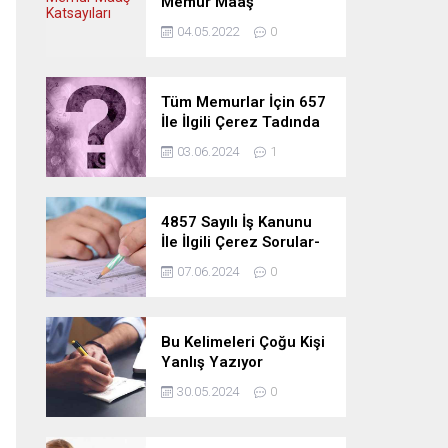
Memur Maaş
Katsayıları
04.05.2022
0
Tüm Memurlar İçin 657
İle İlgili Çerez Tadında
Deneme Sınavı
03.06.2024
1
4857 Sayılı İş Kanunu
İle İlgili Çerez Sorular-
Deneme Sınavı
07.06.2024
0
Bu Kelimeleri Çoğu Kişi
Yanlış Yazıyor
30.05.2024
0