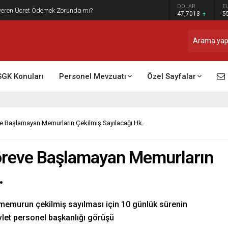
DOLAR
E
t Raporu Dikkate Alınır Mı?
47,7013
5
SGK Konuları
Personel Mevzuatı
Özel Sayfalar
ve Başlamayan Memurların Çekilmiş Sayılacağı Hk.
 Göreve Başlamayan Memurların
.
 memurun çekilmiş sayılması için 10 günlük sürenin
let personel başkanlığı görüşü