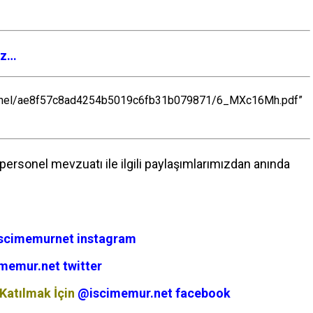
ız…
personel/ae8f57c8ad4254b5019c6fb31b079871/6_MXc16Mh.pdf”
ersonel mevzuatı ile ilgili paylaşımlarımızdan anında
scimemurnet instagram
memur.net twitter
Katılmak İçin
@iscimemur.net facebook