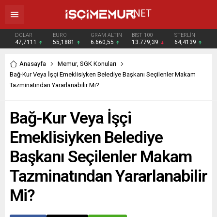
DOLAR
EURO
GRAM ALTIN
BIST 100
STERLİN
47,7111
55,1881
6.660,55
13.779,39
64,4139
Anasayfa
Memur
,
SGK Konuları
Bağ-Kur Veya İşçi Emeklisiyken Belediye Başkanı Seçilenler Makam
Tazminatından Yararlanabilir Mi?
Bağ-Kur Veya İşçi
Emeklisiyken Belediye
Başkanı Seçilenler Makam
Tazminatından Yararlanabilir
Mi?