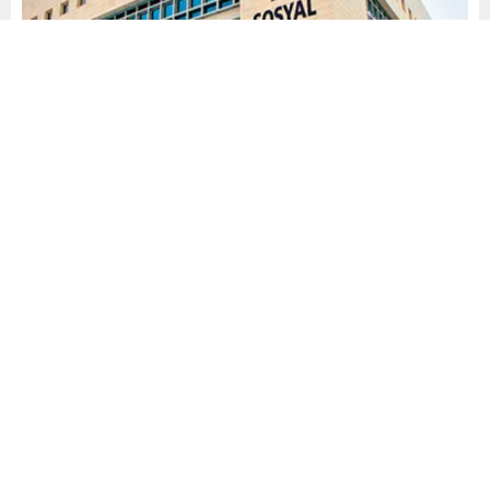
İsa ARAS
İşçi
Memur
SGK Konuları
Yayınlama: 20.10.2025
Düzenleme: 20.10.2025 16:12
A
A
+
-
0
Yeni Torba Kanun Teklifinde Yer
Alan SGK Düzenlemeleri
17 Ekim 2025 tarihinde TBMM’ye sunulan “
Vergi