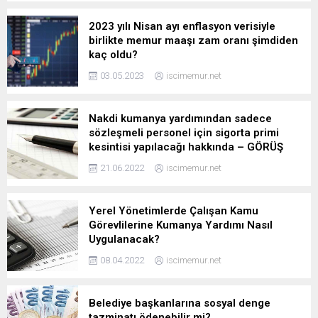
2023 yılı Nisan ayı enflasyon verisiyle
birlikte memur maaşı zam oranı şimdiden
kaç oldu?
03.05.2023
iscimemur.net
Nakdi kumanya yardımından sadece
sözleşmeli personel için sigorta primi
kesintisi yapılacağı hakkında – GÖRÜŞ
21.06.2022
iscimemur.net
Yerel Yönetimlerde Çalışan Kamu
Görevlilerine Kumanya Yardımı Nasıl
Uygulanacak?
08.04.2022
iscimemur.net
Belediye başkanlarına sosyal denge
tazminatı ödenebilir mi?