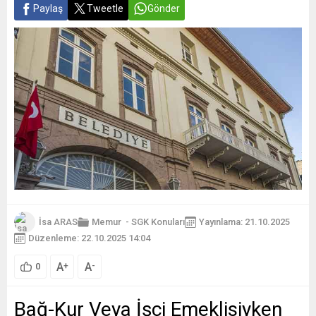
Paylaş
Tweetle
Gönder
İsa ARAS
Memur
-
SGK Konuları
Yayınlama: 21.10.2025
Düzenleme: 22.10.2025 14:04
A
A
+
-
0
Bağ-Kur Veya İşçi Emeklisiyken