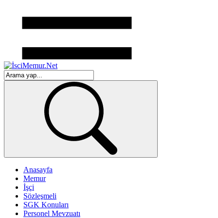
Anasayfa
Memur
İşçi
Sözleşmeli
SGK Konuları
Personel Mevzuatı