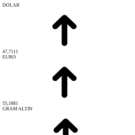
DOLAR
47,7111
EURO
55,1881
GRAM ALTIN