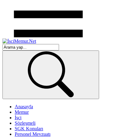
Anasayfa
Memur
İşçi
Sözleşmeli
SGK Konuları
Personel Mevzuatı