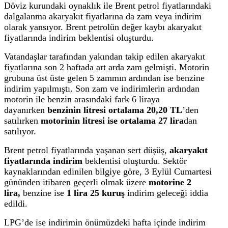
Döviz kurundaki oynaklık ile Brent petrol fiyatlarındaki
dalgalanma akaryakıt fiyatlarına da zam veya indirim
olarak yansıyor. Brent petrolün değer kaybı akaryakıt
fiyatlarında indirim beklentisi oluşturdu.
Vatandaşlar tarafından yakından takip edilen akaryakıt
fiyatlarına son 2 haftada art arda zam gelmişti. Motorin
grubuna üst üste gelen 5 zammın ardından ise benzine
indirim yapılmıştı. Son zam ve indirimlerin ardından
motorin ile benzin arasındaki fark 6 liraya
dayanırken
benzinin litresi ortalama 20,20 TL
’den
satılırken
motorinin litresi ise ortalama 27 lira
dan
satılıyor.
Brent petrol fiyatlarında yaşanan sert düşüş,
akaryakıt
fiyatlarında indirim
beklentisi oluşturdu. Sektör
kaynaklarından edinilen bilgiye göre, 3 Eylül Cumartesi
gününden itibaren geçerli olmak üzere
motorine 2
lira,
benzine ise
1 lira 25 kuruş
indirim geleceği iddia
edildi.
LPG’de ise indirimin önümüzdeki hafta içinde indirim