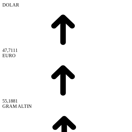
DOLAR
47,7111
EURO
55,1881
GRAM ALTIN