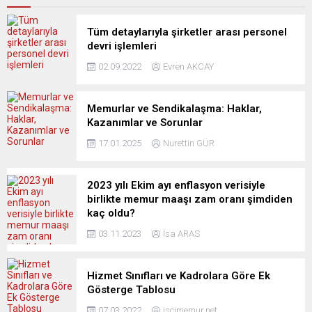
Tüm detaylarıyla şirketler arası personel
devri işlemleri
02.09.2022
Evren AKCAY
Memurlar ve Sendikalaşma: Haklar,
Kazanımlar ve Sorunlar
17.01.2025
Nurettin GÜR
2023 yılı Ekim ayı enflasyon verisiyle
birlikte memur maaşı zam oranı şimdiden
kaç oldu?
03.11.2023
İsa ARAS
Hizmet Sınıfları ve Kadrolara Göre Ek
Gösterge Tablosu
07.03.2022
iscimemur.net