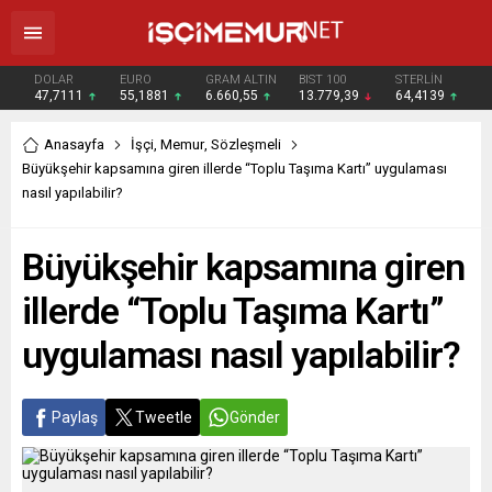
DOLAR
EURO
GRAM ALTIN
BIST 100
STERLİN
47,7111
55,1881
6.660,55
13.779,39
64,4139
Anasayfa
İşçi
,
Memur
,
Sözleşmeli
Büyükşehir kapsamına giren illerde “Toplu Taşıma Kartı” uygulaması
nasıl yapılabilir?
Büyükşehir kapsamına giren
illerde “Toplu Taşıma Kartı”
uygulaması nasıl yapılabilir?
Paylaş
Tweetle
Gönder