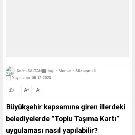
Selim SALTAN
İşçi
-
Memur
-
Sözleşmeli
Yayınlama: 08.12.2023
A
A
+
-
Büyükşehir kapsamına giren illerdeki
belediyelerde “Toplu Taşıma Kartı”
uygulaması nasıl yapılabilir?