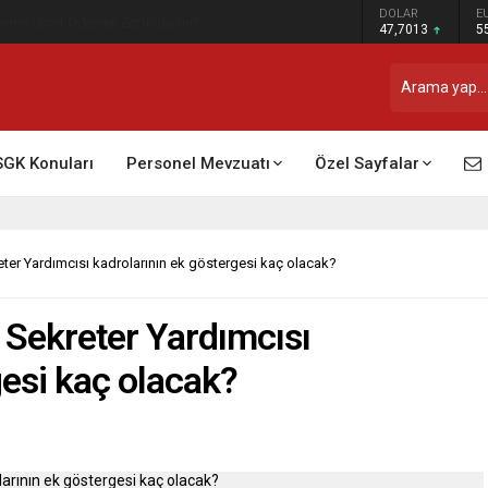
DOLAR
E
t Raporu Dikkate Alınır Mı?
47,7013
5
SGK Konuları
Personel Mevzuatı
Özel Sayfalar
eter Yardımcısı kadrolarının ek göstergesi kaç olacak?
 Sekreter Yardımcısı
gesi kaç olacak?