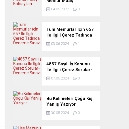
Memur Maaş
Katsayıları
04.05.2022
0
Tüm Memurlar İçin 657
İle İlgili Çerez Tadında
Deneme Sınavı
03.06.2024
1
4857 Sayılı İş Kanunu
İle İlgili Çerez Sorular-
Deneme Sınavı
07.06.2024
0
Bu Kelimeleri Çoğu Kişi
Yanlış Yazıyor
30.05.2024
0