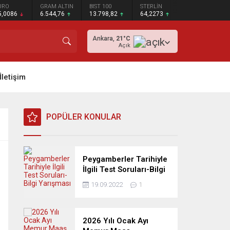
URO
GRAM ALTIN
BIST 100
STERLİN
5,0086
6.544,76
13.798,82
64,2273
Ankara,
21
°C
Açık
İletişim
POPÜLER KONULAR
Peygamberler Tarihiyle
İlgili Test Soruları-Bilgi
Yarışması
19.09.2022
1
2026 Yılı Ocak Ayı