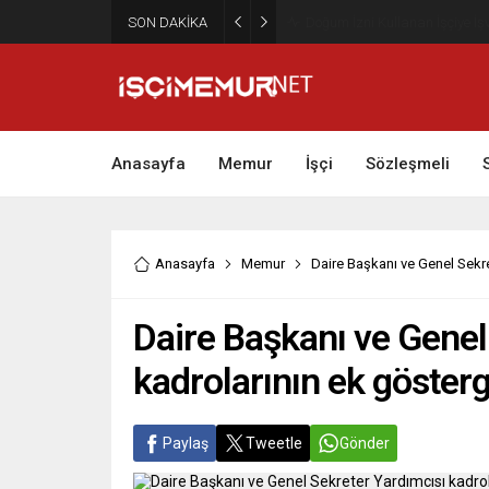
SON DAKİKA
Maktu Mesai Ödemesinde Heye
Anasayfa
Memur
İşçi
Sözleşmeli
Anasayfa
Memur
Daire Başkanı ve Genel Sekr
Daire Başkanı ve Genel
kadrolarının ek göster
Paylaş
Tweetle
Gönder