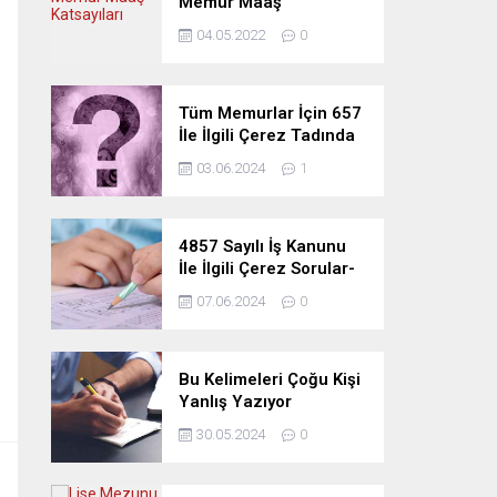
Memur Maaş
Katsayıları
04.05.2022
0
Tüm Memurlar İçin 657
İle İlgili Çerez Tadında
Deneme Sınavı
03.06.2024
1
4857 Sayılı İş Kanunu
İle İlgili Çerez Sorular-
Deneme Sınavı
07.06.2024
0
Bu Kelimeleri Çoğu Kişi
Yanlış Yazıyor
30.05.2024
0