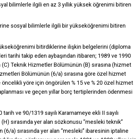
 bilimlerle ilgili en az 3 yıllık yüksek öğrenimi bitiren
ne sosyal bilimlerle ilgili bir yükseköğrenimi bitiren
kseköğrenimi bitirdiklerine ilişkin belgelerini (diploma
leri tarihi takip eden aybaşından itibaren; 1989 ve 1990
elin (C) Teknik Hizmetler Bölümünün (B) sırasına (hizmet
 Hizmetleri Bölümünün (6/a) sırasına göre özel hizmet
ce öncelikli yöre için öngörülen % 15 ve % 20 özel hizmet
esaplanması ve geçen yıllar borç tertiplerinden ödenmesi
tarih ve 90/1319 sayılı Kararnameye ekli II sayılı
(H) sırasında yer alan sözkonusu “mesleki teknik”
 (6/a) sırasında yer alan “mesleki” ibaresinin iptaline