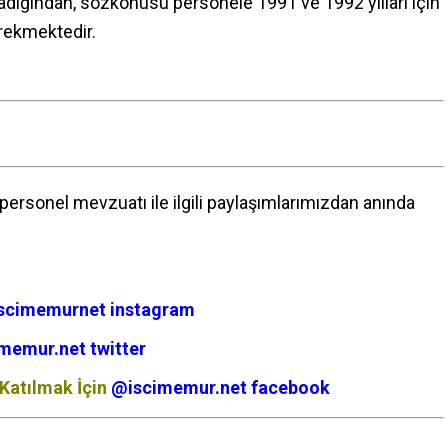
adığından, sözkonusu personele 1991 ve 1992 yılları için
rekmektedir.
ersonel mevzuatı ile ilgili paylaşımlarımızdan anında
scimemurnet instagram
memur.net twitter
Katılmak İçin
@iscimemur.net facebook