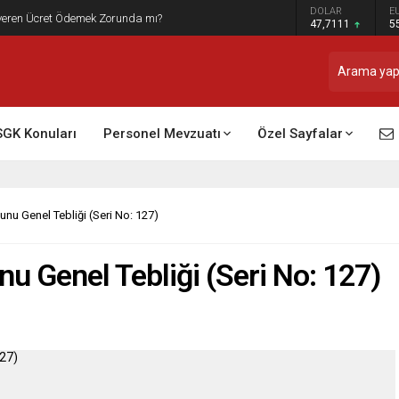
DOLAR
E
t Raporu Dikkate Alınır Mı?
47,7111
5
SGK Konuları
Personel Mevzuatı
Özel Sayfalar
nu Genel Tebliği (Seri No: 127)
u Genel Tebliği (Seri No: 127)