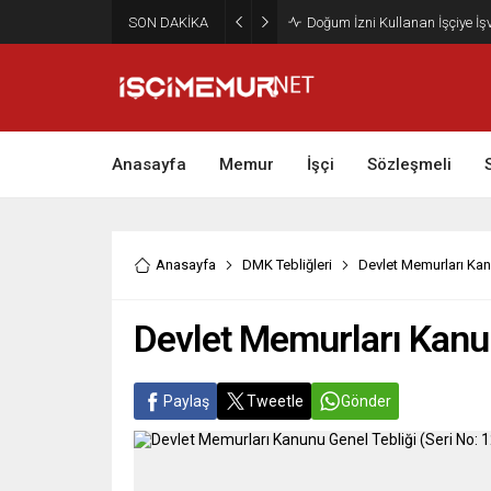
SON DAKİKA
Maktu Mesai Ödemesinde Heye
Anasayfa
Memur
İşçi
Sözleşmeli
Anasayfa
DMK Tebliğleri
Devlet Memurları Kanu
Devlet Memurları Kanun
Paylaş
Tweetle
Gönder