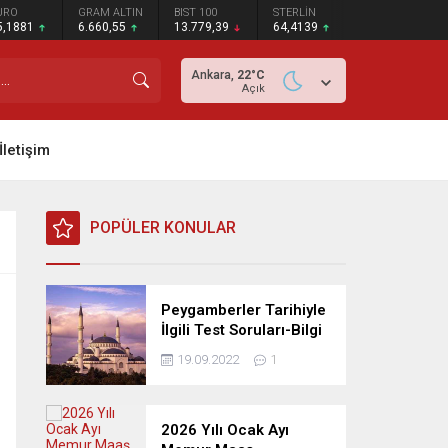
URO
GRAM ALTIN
BIST 100
STERLİN
5,1881
6.660,55
13.779,39
64,4139
Ankara,
22
°C
Açık
İletişim
POPÜLER KONULAR
Peygamberler Tarihiyle
İlgili Test Soruları-Bilgi
Yarışması
19.09.2022
1
2026 Yılı Ocak Ayı