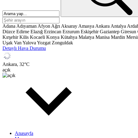
Adana
Adıyaman
Afyon
Ağrı
Aksaray
Amasya
Ankara
Antalya
Arda
Düzce
Edirne
Elazığ
Erzincan
Erzurum
Eskişehir
Gaziantep
Giresun
Kırşehir
Kilis
Kocaeli
Konya
Kütahya
Malatya
Manisa
Mardin
Mersi
Uşak
Van
Yalova
Yozgat
Zonguldak
Detaylı Hava Durumu
Ankara,
32
°C
açık
Anasayfa