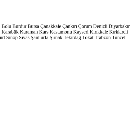
s
Bolu
Burdur
Bursa
Çanakkale
Çankırı
Çorum
Denizli
Diyarbakır
ş
Karabük
Karaman
Kars
Kastamonu
Kayseri
Kırıkkale
Kırklareli
iirt
Sinop
Sivas
Şanlıurfa
Şırnak
Tekirdağ
Tokat
Trabzon
Tunceli