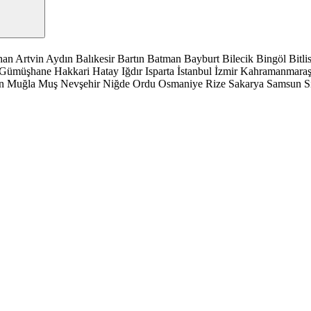
han
Artvin
Aydın
Balıkesir
Bartın
Batman
Bayburt
Bilecik
Bingöl
Bitli
Gümüşhane
Hakkari
Hatay
Iğdır
Isparta
İstanbul
İzmir
Kahramanmara
n
Muğla
Muş
Nevşehir
Niğde
Ordu
Osmaniye
Rize
Sakarya
Samsun
S