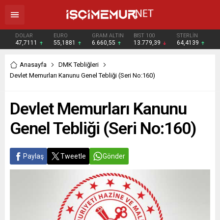
DOLAR
EURO
GRAM ALTIN
BIST 100
STERLİN
47,7111
55,1881
6.660,55
13.779,39
64,4139
Anasayfa
DMK Tebliğleri
Devlet Memurları Kanunu Genel Tebliği (Seri No:160)
Devlet Memurları Kanunu
Genel Tebliği (Seri No:160)
Paylaş
Tweetle
Gönder