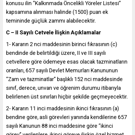
konusu ilin “Kalkınmada Öncelikli Yöreler Listesi”
kapsamına alınması halinde (1500) puan ek
temininde güçlük zammı alabilecektir.
C – II Sayılı Cetvele İlişkin Açıklamalar
1- Kararın 2 nci maddesinin birinci fıkrasının (c)
bendinde de belirtildiği üzere, II ve III sayılı
cetvellere göre ödemeye esas olacak tazminatların
oranları, 657 sayılı Devlet Memurları Kanununun
“Zam ve tazminatlar” başlıklı 152 nci maddesinde
sınıf, derece, unvan ve öğrenim durumu itibarıyla
belirlenen üst sınırları hiçbir şekilde geçmeyecektir.
2- Kararın 11 inci maddesinin ikinci fıkrasının (a)
bendine göre, asli görevleri yanında kendilerine 657
sayılı Kanunun 88 inci maddesine göre “ikinci
görev” verilenlere, ikinci göreve ilişkin özel hizmet