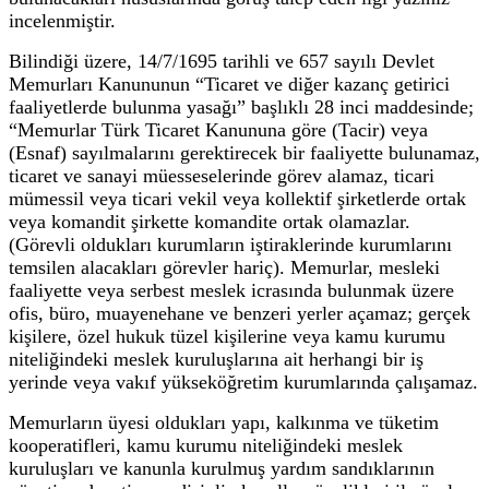
incelenmiştir.
Bilindiği üzere, 14/7/1695 tarihli ve 657 sayılı Devlet
Memurları Kanununun “Ticaret ve diğer kazanç getirici
faaliyetlerde bulunma yasağı” başlıklı 28 inci maddesinde;
“Memurlar Türk Ticaret Kanununa göre (Tacir) veya
(Esnaf) sayılmalarını gerektirecek bir faaliyette bulunamaz,
ticaret ve sanayi müesseselerinde görev alamaz, ticari
mümessil veya ticari vekil veya kollektif şirketlerde ortak
veya komandit şirkette komandite ortak olamazlar.
(Görevli oldukları kurumların iştiraklerinde kurumlarını
temsilen alacakları görevler hariç). Memurlar, mesleki
faaliyette veya serbest meslek icrasında bulunmak üzere
ofis, büro, muayenehane ve benzeri yerler açamaz; gerçek
kişilere, özel hukuk tüzel kişilerine veya kamu kurumu
niteliğindeki meslek kuruluşlarına ait herhangi bir iş
yerinde veya vakıf yükseköğretim kurumlarında çalışamaz.
Memurların üyesi oldukları yapı, kalkınma ve tüketim
kooperatifleri, kamu kurumu niteliğindeki meslek
kuruluşları ve kanunla kurulmuş yardım sandıklarının