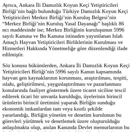
Ayrıca, Ankara İli Damızlık Koyun Keçi Yetiştiricileri
Birliği’nin bağlı bulunduğu Türkiye Damızlık Koyun Keçi
Yetiştiricileri Merkez Birliği’nin Kuruluş Belgesi’nin
“Merkez Birliği’nin Kuruluş Yasal Dayanağı” başlıklı 86
ncı maddesinde ise; Merkez Birliğinin kuruluşunun 5996
sayılı Kanuna ve Bu Kanuna istinaden yayımlanan Islah
Amaçlı Hayvan Yetiştiricileri Birliklerinin Kurulması ve
Hizmetleri Hakkında Yönetmeliğe göre düzenlendiği ifade
edilmiştir.
Söz konusu hükümlerden, Ankara İli Damızlık Koyun Keçi
Yetiştiricileri Birliği’nin 5996 sayılı Kanun kapsamında
hayvan gen kaynaklarının korunması, araştırılması, tespiti,
ıslahı, geliştirilmesi, yaygınlaştırılması ve pazarlanması
konularında faaliyet göstermek üzere ticaret siciline tescil
edilerek ticari bir unvanla kurulduğu, üyelerinin birincil
ürünlerin birincil üretimini yaparak Birliğin sunduğu
ekonomik imkanlardan tam veya kısıtlı şekilde
yararlandığı, Birliğin yönetim ve denetim kurulunun bu
görevleri yürütmek ve denetlemek üzere oluşturulduğu
anlaşılmakta olup, anılan Kanunda Devlet memurlarının bu