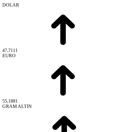
DOLAR
47,7111
EURO
55,1881
GRAM ALTIN