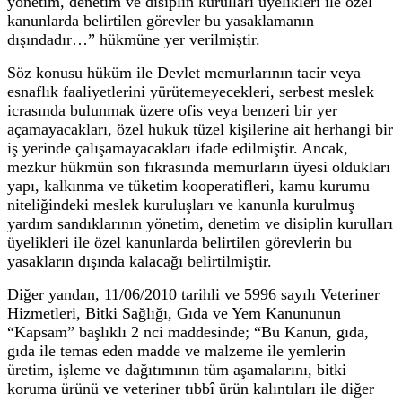
yönetim, denetim ve disiplin kurulları üyelikleri ile özel
kanunlarda belirtilen görevler bu yasaklamanın
dışındadır…” hükmüne yer verilmiştir.
Söz konusu hüküm ile Devlet memurlarının tacir veya
esnaflık faaliyetlerini yürütemeyecekleri, serbest meslek
icrasında bulunmak üzere ofis veya benzeri bir yer
açamayacakları, özel hukuk tüzel kişilerine ait herhangi bir
iş yerinde çalışamayacakları ifade edilmiştir. Ancak,
mezkur hükmün son fıkrasında memurların üyesi oldukları
yapı, kalkınma ve tüketim kooperatifleri, kamu kurumu
niteliğindeki meslek kuruluşları ve kanunla kurulmuş
yardım sandıklarının yönetim, denetim ve disiplin kurulları
üyelikleri ile özel kanunlarda belirtilen görevlerin bu
yasakların dışında kalacağı belirtilmiştir.
Diğer yandan, 11/06/2010 tarihli ve 5996 sayılı Veteriner
Hizmetleri, Bitki Sağlığı, Gıda ve Yem Kanununun
“Kapsam” başlıklı 2 nci maddesinde; “Bu Kanun, gıda,
gıda ile temas eden madde ve malzeme ile yemlerin
üretim, işleme ve dağıtımının tüm aşamalarını, bitki
koruma ürünü ve veteriner tıbbî ürün kalıntıları ile diğer