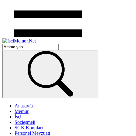
Anasayfa
Memur
İşçi
Sözleşmeli
SGK Konuları
Personel Mevzuatı