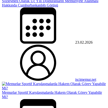
Sözleşmeli Olarak Üç Yılı Dolduranların Memuriyete Atanması
Hakkında Cumhurbaşkanlığı Görüşü
23.02.2026
iscimemur.net
Memurlar Sportif Karşılaşmalarda Hakem Olarak Görev Yapabilir
Mi?