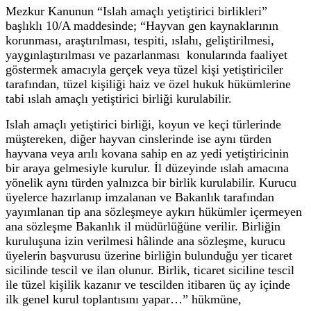
Mezkur Kanunun “Islah amaçlı yetiştirici birlikleri”
başlıklı 10/A maddesinde; “Hayvan gen kaynaklarının
korunması, araştırılması, tespiti, ıslahı, geliştirilmesi,
yaygınlaştırılması ve pazarlanması konularında faaliyet
göstermek amacıyla gerçek veya tüzel kişi yetiştiriciler
tarafından, tüzel kişiliği haiz ve özel hukuk hükümlerine
tabi ıslah amaçlı yetiştirici birliği kurulabilir.
Islah amaçlı yetiştirici birliği, koyun ve keçi türlerinde
müştereken, diğer hayvan cinslerinde ise aynı türden
hayvana veya arılı kovana sahip en az yedi yetiştiricinin
bir araya gelmesiyle kurulur. İl düzeyinde ıslah amacına
yönelik aynı türden yalnızca bir birlik kurulabilir. Kurucu
üyelerce hazırlanıp imzalanan ve Bakanlık tarafından
yayımlanan tip ana sözleşmeye aykırı hükümler içermeyen
ana sözleşme Bakanlık il müdürlüğüne verilir. Birliğin
kuruluşuna izin verilmesi hâlinde ana sözleşme, kurucu
üyelerin başvurusu üzerine birliğin bulunduğu yer ticaret
sicilinde tescil ve ilan olunur. Birlik, ticaret siciline tescil
ile tüzel kişilik kazanır ve tescilden itibaren üç ay içinde
ilk genel kurul toplantısını yapar…” hükmüne,