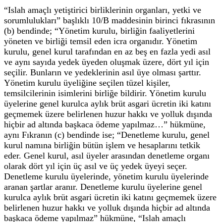
“Islah amaçlı yetiştirici birliklerinin organları, yetki ve
sorumlulukları” başlıklı 10/B maddesinin birinci fıkrasının
(b) bendinde; “Yönetim kurulu, birliğin faaliyetlerini
yöneten ve birliği temsil eden icra organıdır. Yönetim
kurulu, genel kurul tarafından en az beş en fazla yedi asıl
ve aynı sayıda yedek üyeden oluşmak üzere, dört yıl için
seçilir. Bunların ve yedeklerinin asıl üye olması şarttır.
Yönetim kurulu üyeliğine seçilen tüzel kişiler,
temsilcilerinin isimlerini birliğe bildirir. Yönetim kurulu
üyelerine genel kurulca aylık brüt asgari ücretin iki katını
geçmemek üzere belirlenen huzur hakkı ve yolluk dışında
hiçbir ad altında başkaca ödeme yapılmaz…” hükmüne,
aynı Fıkranın (c) bendinde ise; “Denetleme kurulu, genel
kurul namına birliğin bütün işlem ve hesaplarını tetkik
eder. Genel kurul, asıl üyeler arasından denetleme organı
olarak dört yıl için üç asıl ve üç yedek üyeyi seçer.
Denetleme kurulu üyelerinde, yönetim kurulu üyelerinde
aranan şartlar aranır. Denetleme kurulu üyelerine genel
kurulca aylık brüt asgari ücretin iki katını geçmemek üzere
belirlenen huzur hakkı ve yolluk dışında hiçbir ad altında
başkaca ödeme yapılmaz” hükmüne, “Islah amaçlı