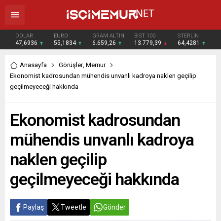
DOLAR
EURO
GRAM ALTIN
BIST 100
STERLİN
47,6936
55,1834
6.659,26
13.779,39
64,4281
Anasayfa
Görüşler
,
Memur
Ekonomist kadrosundan mühendis unvanlı kadroya naklen geçilip
geçilmeyeceği hakkında
Ekonomist kadrosundan
mühendis unvanlı kadroya
naklen geçilip
geçilmeyeceği hakkında
Paylaş
Tweetle
Gönder