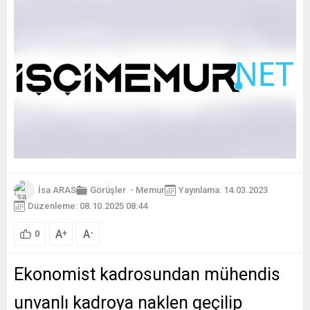
İsa ARAS
Görüşler
-
Memur
Yayınlama: 14.03.2023
Düzenleme: 08.10.2025 08:44
A
A
+
-
0
Ekonomist kadrosundan mühendis
unvanlı kadroya naklen geçilip