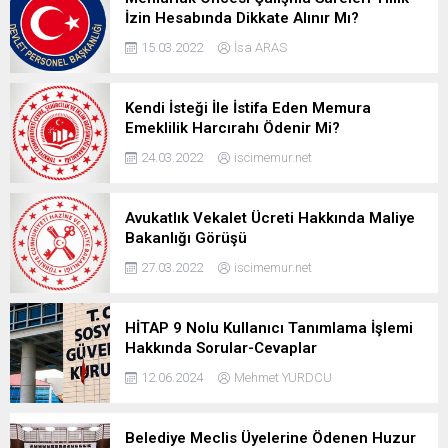
İzin Hesabında Dikkate Alınır Mı?
15.03.2022
İsa ARAS
Kendi İsteği İle İstifa Eden Memura
Emeklilik Harcırahı Ödenir Mi?
24.03.2022
iscimemur.net
Avukatlık Vekalet Ücreti Hakkında Maliye
Bakanlığı Görüşü
27.03.2022
iscimemur.net
HİTAP 9 Nolu Kullanıcı Tanımlama İşlemi
Hakkında Sorular-Cevaplar
12.06.2024
Mehmet YURDCU
Belediye Meclis Üyelerine Ödenen Huzur