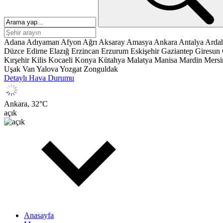
Adana
Adıyaman
Afyon
Ağrı
Aksaray
Amasya
Ankara
Antalya
Arda
Düzce
Edirne
Elazığ
Erzincan
Erzurum
Eskişehir
Gaziantep
Giresun
Kırşehir
Kilis
Kocaeli
Konya
Kütahya
Malatya
Manisa
Mardin
Mersi
Uşak
Van
Yalova
Yozgat
Zonguldak
Detaylı Hava Durumu
Ankara,
32
°C
açık
Anasayfa