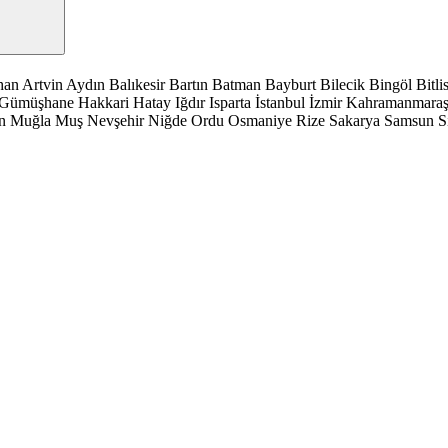
han
Artvin
Aydın
Balıkesir
Bartın
Batman
Bayburt
Bilecik
Bingöl
Bitli
Gümüşhane
Hakkari
Hatay
Iğdır
Isparta
İstanbul
İzmir
Kahramanmara
n
Muğla
Muş
Nevşehir
Niğde
Ordu
Osmaniye
Rize
Sakarya
Samsun
S