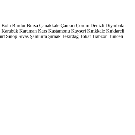
s
Bolu
Burdur
Bursa
Çanakkale
Çankırı
Çorum
Denizli
Diyarbakır
ş
Karabük
Karaman
Kars
Kastamonu
Kayseri
Kırıkkale
Kırklareli
iirt
Sinop
Sivas
Şanlıurfa
Şırnak
Tekirdağ
Tokat
Trabzon
Tunceli