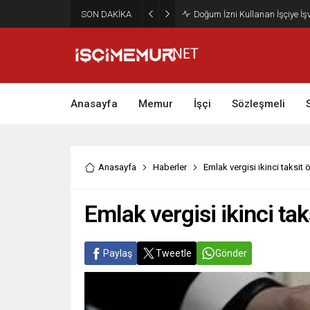
SON DAKİKA
Maktu Mesai Ödemesinde Heye
Anasayfa
Memur
İşçi
Sözleşmeli
Anasayfa
Haberler
Emlak vergisi ikinci taksi
Emlak vergisi ikinci t
Paylaş
Tweetle
Gönder