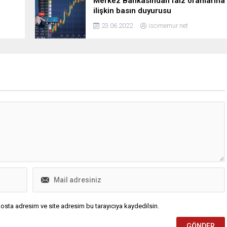
Merkez Bankasından faiz oranlarına
ilişkin basın duyurusu
23.06.2022
iscimemur.net
osta adresim ve site adresim bu tarayıcıya kaydedilsin.