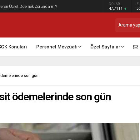
DOLAR
E
t Raporu Dikkate Alınır Mı?
47,7111
5
SGK Konuları
Personel Mevzuatı
Özel Sayfalar
t ödemelerinde son gün
aksit ödemelerinde son gün