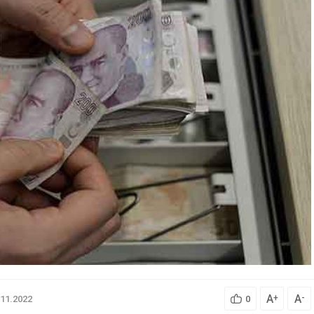
A
A
+
-
.11.2022
0