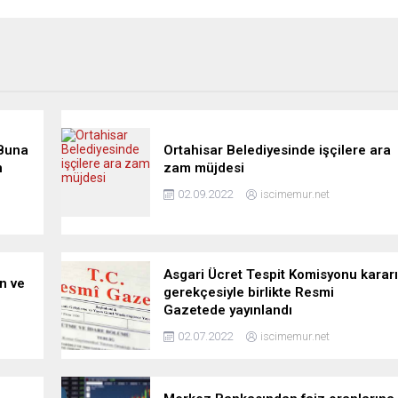
 Buna
Ortahisar Belediyesinde işçilere ara
n
zam müjdesi
02.09.2022
iscimemur.net
Asgari Ücret Tespit Komisyonu kararı
n ve
gerekçesiyle birlikte Resmi
Gazetede yayınlandı
02.07.2022
iscimemur.net