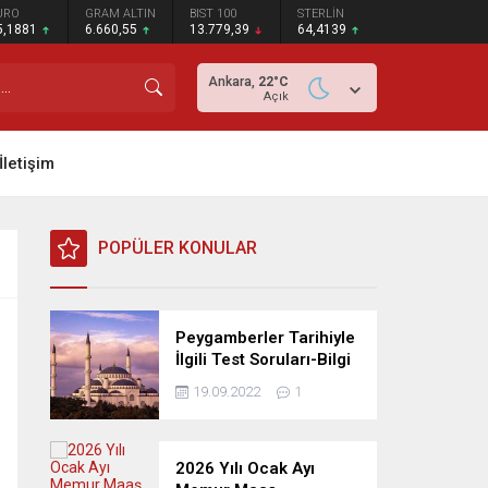
URO
GRAM ALTIN
BIST 100
STERLİN
5,1881
6.660,55
13.779,39
64,4139
Ankara,
22
°C
Açık
İletişim
POPÜLER KONULAR
Peygamberler Tarihiyle
İlgili Test Soruları-Bilgi
Yarışması
19.09.2022
1
2026 Yılı Ocak Ayı