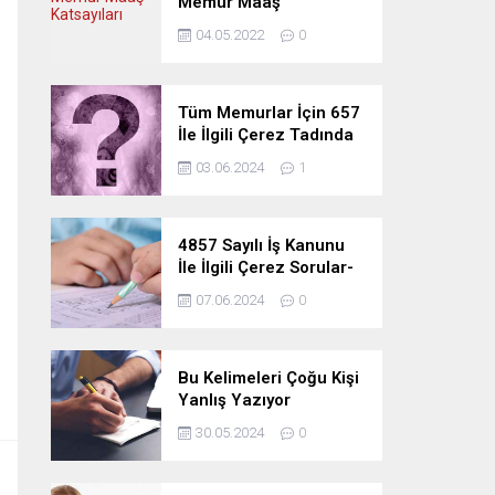
Memur Maaş
Katsayıları
04.05.2022
0
Tüm Memurlar İçin 657
İle İlgili Çerez Tadında
Deneme Sınavı
03.06.2024
1
4857 Sayılı İş Kanunu
İle İlgili Çerez Sorular-
Deneme Sınavı
07.06.2024
0
Bu Kelimeleri Çoğu Kişi
Yanlış Yazıyor
30.05.2024
0