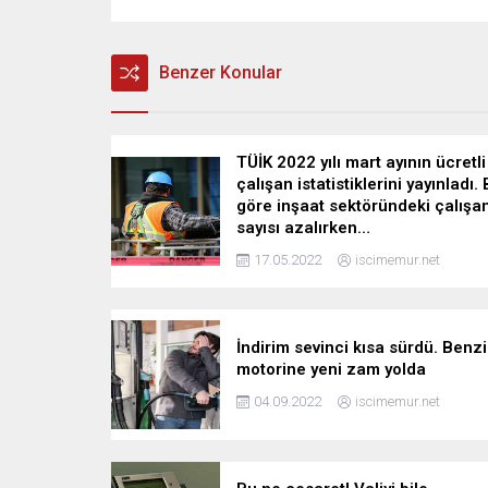
Benzer Konular
TÜİK 2022 yılı mart ayının ücretli
çalışan istatistiklerini yayınladı.
göre inşaat sektöründeki çalışa
sayısı azalırken…
17.05.2022
iscimemur.net
İndirim sevinci kısa sürdü. Benzi
motorine yeni zam yolda
04.09.2022
iscimemur.net