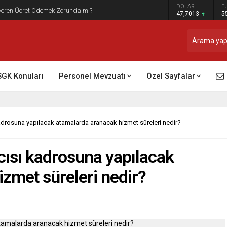
DOLAR
E
t Raporu Dikkate Alınır Mı?
47,7013
5
SGK Konuları
Personel Mevzuatı
Özel Sayfalar
adrosuna yapılacak atamalarda aranacak hizmet süreleri nedir?
cısı kadrosuna yapılacak
zmet süreleri nedir?