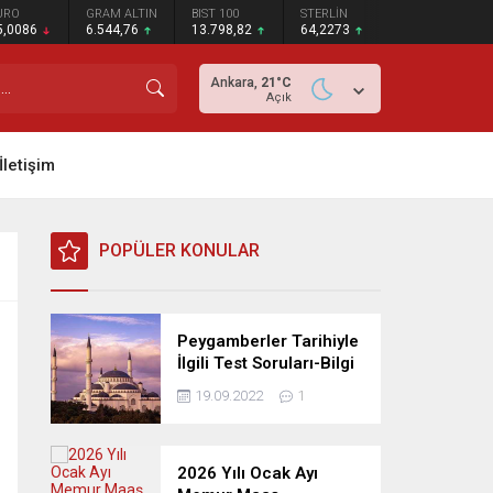
URO
GRAM ALTIN
BIST 100
STERLİN
5,0086
6.544,76
13.798,82
64,2273
Ankara,
21
°C
Açık
İletişim
POPÜLER KONULAR
Peygamberler Tarihiyle
İlgili Test Soruları-Bilgi
Yarışması
19.09.2022
1
2026 Yılı Ocak Ayı