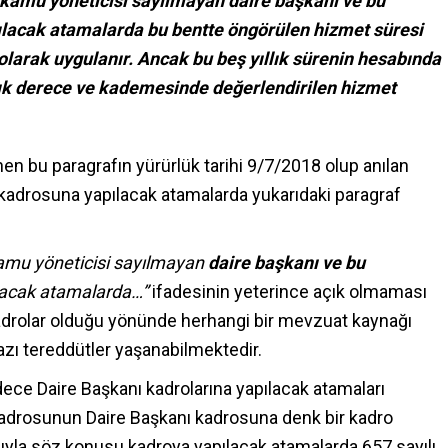
kamu yöneticisi sayılmayan daire başkanı ve bu
ılacak atamalarda bu bentte öngörülen hizmet süresi
larak uygulanır. Ancak bu beş yıllık sürenin hesabında
ık derece ve kademesinde değerlendirilen hizmet
n bu paragrafın yürürlük tarihi 9/7/2018 olup anılan
 kadrosuna yapılacak atamalarda yukarıdaki paragraf
mu yöneticisi sayılmayan
daire başkanı ve bu
ılacak atamalarda…”
ifadesinin yeterince açık olmaması
adrolar olduğu yönünde herhangi bir mevzuat kaynağı
ı tereddütler yaşanabilmektedir.
dece Daire Başkanı kadrolarına yapılacak atamaları
kadrosunun Daire Başkanı kadrosuna denk bir kadro
sıyla söz konusu kadroya yapılacak atamalarda 657 sayılı