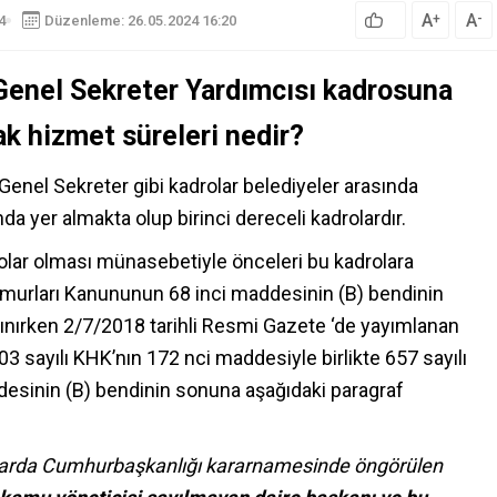
A
A
+
-
4
Düzenleme: 26.05.2024 16:20
Genel Sekreter Yardımcısı kadrosuna
k hizmet süreleri nedir?
Genel Sekreter gibi kadrolar belediyeler arasında
a yer almakta olup birinci dereceli kadrolardır.
rolar olması münasebetiyle önceleri bu kadrolara
emurları Kanununun 68 inci maddesinin (B) bendinin
 alınırken 2/7/2018 tarihli Resmi Gazete ‘de yayımlanan
03 sayılı KHK’nın 172 nci maddesiyle birlikte 657 sayılı
esinin (B) bendinin sonuna aşağıdaki paragraf
larda Cumhurbaşkanlığı kararnamesinde öngörülen