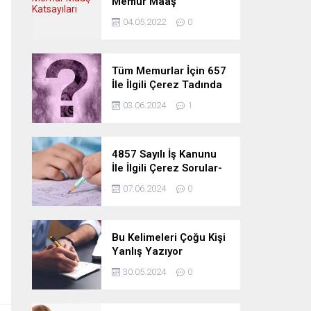
Memur Maaş
Katsayıları
04.05.2022
0
Tüm Memurlar İçin 657
İle İlgili Çerez Tadında
Deneme Sınavı
03.06.2024
1
4857 Sayılı İş Kanunu
İle İlgili Çerez Sorular-
Deneme Sınavı
07.06.2024
0
Bu Kelimeleri Çoğu Kişi
Yanlış Yazıyor
30.05.2024
0