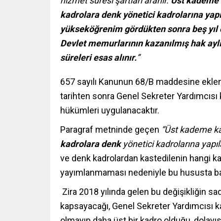
hizmet süresi şartları aranır.
Üst kademe 
kadrolara denk yönetici kadrolarına yap
yükseköğrenim gördükten sonra beş yıl o
Devlet memurlarının kazanılmış hak ayl
süreleri esas alınır.
”
657 sayılı Kanunun 68/B maddesine eklene
tarihten sonra Genel Sekreter Yardımcısı
hükümleri uygulanacaktır.
Paragraf metninde geçen
“
Üst kademe ka
kadrolara denk
yönetici kadrolarına yap
ve denk kadrolardan kastedilenin hangi k
yayımlanmaması nedeniyle bu hususta baz
Zira 2018 yılında gelen bu değişikliğin sa
kapsayacağı, Genel Sekreter Yardımcısı 
olmayıp daha üst bir kadro olduğu, dolayı