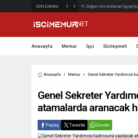
SON DAKİKA
Maktu Mesai Ödemesinde Heye
Anasayfa
Memur
İşçi
Sözleşmeli
Anasayfa
Memur
Genel Sekreter Yardımcısı k
Genel Sekreter Yardım
atamalarda aranacak hi
Paylaş
Tweetle
Gönder