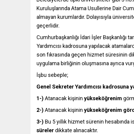
Kuruluşlarında Atama Usullerine Dair Cum
almayan kurumlardır. Dolayısıyla üniversite
geçerlidir.
Cumhurbaşkanlığı İdari İşler Başkanlığı ta
Yardımcısı kadrosuna yapılacak atamalard
son fıkrasında geçen hizmet süresinin di
uygulama birliğinin oluşmasına ayrıca vur
İşbu sebeple;
Genel Sekreter Yardımcısı kadrosuna y
1-)
Atanacak kişinin
yükseköğrenim
görmü
2-)
Atanacak kişinin
yükseköğrenim görd
3-)
Bu 5 yıllık hizmet sürenin hesabında 
süreler
dikkate alınacaktır.