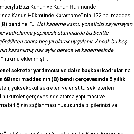
 Amacıyla Bazı Kanun ve Kanun Hükmünde
kkında Kanun Hükmünde Kararname” nin 172 nci maddesi
 (B) bendine; “…
Üst kademe kamu yöneticisi sayılmayan
ici kadrolarına yapılacak atamalarda bu bentte
ördükten sonra beş yıl olarak uygulanır. Ancak bu beş
ının kazanılmış hak aylık derece ve kademesinde
.”
hükmü eklenmiştir.
enel sekreter yardımcısı ve daire başkanı kadrolarına
 68 inci maddesinin (B) bendi çerçevesinde 5 yıllık
teri, yüksekokul sekreteri ve enstitü sekreterleri
nel hükümler çerçevesinde atama yapılması ve
a birliğinin sağlanması hususunda bilgilerinizi ve
no.lu “Üst Kademe Kamu Yöneticileri İle Kamu Kurum ve