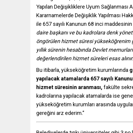
Yapılan Değişikliklere Uyum Sağlanması
Kararnamelerde Değişiklik Yapılması Ha
ile 657 sayılı Kanunun 68 inci maddesinin
daire başkanı ve bu kadrolara denk yönet
öngörülen hizmet süresi yükseköğrenim g
yıllık sürenin hesabında Devlet memurlar
değerlendirilen hizmet süreleri esas alınır
Bu itibarla, yükseköğretim kurumlarında
g
yapılacak atamalarda 657 sayılı Kanunun
hizmet süresinin aranması,
fakülte sekre
kadrolarına yapılacak atamalarda ise ge
yükseköğretim kurumları arasında uygulam
gereğini arz ederim.”
Belediyelerde tıpkı üniversiteler gibi 3 