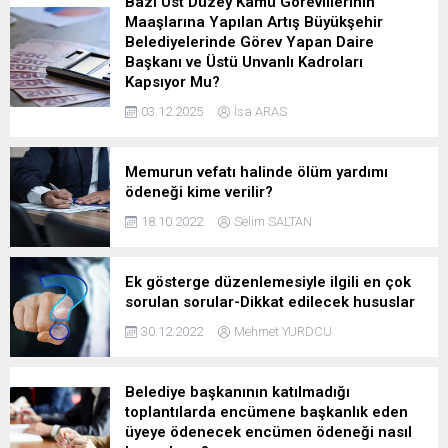
Bazı Üst Düzey Kamu Görevlilerinin
Maaşlarına Yapılan Artış Büyükşehir
Belediyelerinde Görev Yapan Daire
Başkanı ve Üstü Unvanlı Kadroları
Kapsıyor Mu?
03.12.2025
İsa ARAS
Memurun vefatı halinde ölüm yardımı
ödeneği kime verilir?
18.10.2022
Selim SALTAN
Ek gösterge düzenlemesiyle ilgili en çok
sorulan sorular-Dikkat edilecek hususlar
30.12.2022
Mehmet YURDCU
Belediye başkanının katılmadığı
toplantılarda encümene başkanlık eden
üyeye ödenecek encümen ödeneği nasıl