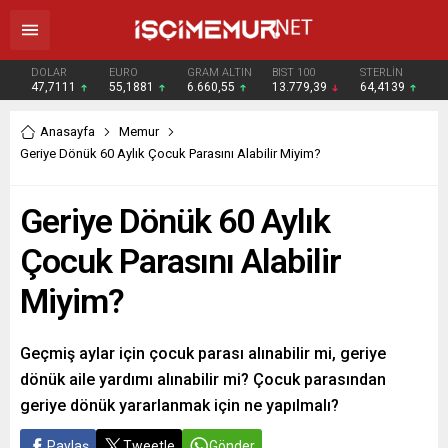
DOLAR
EURO
GRAM ALTIN
BIST 100
STERLİN
47,7111
55,1881
6.660,55
13.779,39
64,4139
Anasayfa
Memur
Geriye Dönük 60 Aylık Çocuk Parasını Alabilir Miyim?
Geriye Dönük 60 Aylık
Çocuk Parasını Alabilir
Miyim?
Geçmiş aylar için çocuk parası alınabilir mi, geriye
dönük aile yardımı alınabilir mi? Çocuk parasından
geriye dönük yararlanmak için ne yapılmalı?
Paylaş
Tweetle
Gönder