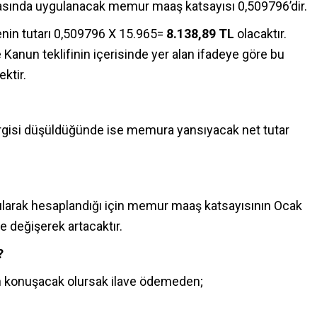
sında uygulanacak memur maaş katsayısı 0,509796’dir.
enin tutarı 0,509796 X 15.965=
8.138,89 TL
olacaktır.
 Kanun teklifinin içerisinde yer alan ifadeye göre bu
ktir.
rgisi düşüldüğünde ise memura yansıyacak net tutar
larak hesaplandığı için memur maaş katsayısının Ocak
 değişerek artacaktır.
?
en konuşacak olursak ilave ödemeden;