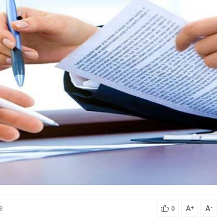
A
A
+
-
3
0