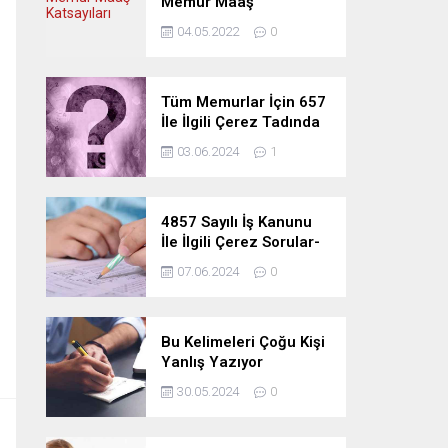
Memur Maaş
Katsayıları
04.05.2022
0
Tüm Memurlar İçin 657
İle İlgili Çerez Tadında
Deneme Sınavı
03.06.2024
1
4857 Sayılı İş Kanunu
İle İlgili Çerez Sorular-
Deneme Sınavı
07.06.2024
0
Bu Kelimeleri Çoğu Kişi
Yanlış Yazıyor
30.05.2024
0