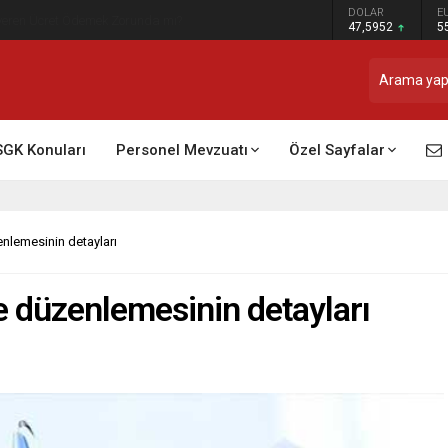
DOLAR
E
t Raporu Dikkate Alınır Mı?
47,5952
5
SGK Konuları
Personel Mevzuatı
Özel Sayfalar
nlemesinin detayları
 düzenlemesinin detayları