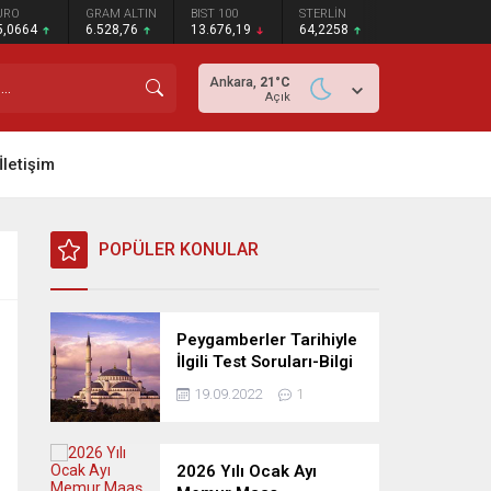
URO
GRAM ALTIN
BIST 100
STERLİN
5,0664
6.528,76
13.676,19
64,2258
Ankara,
21
°C
Açık
İletişim
POPÜLER KONULAR
Peygamberler Tarihiyle
İlgili Test Soruları-Bilgi
Yarışması
19.09.2022
1
2026 Yılı Ocak Ayı