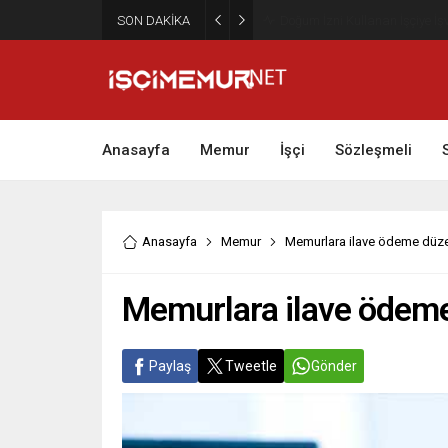
SON DAKİKA
Maktu Mesai Ödemesinde Heye
Anasayfa
Memur
İşçi
Sözleşmeli
Anasayfa
Memur
Memurlara ilave ödeme düze
Memurlara ilave ödeme
Paylaş
Tweetle
Gönder