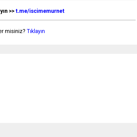
ayın >>
t.me/iscimemurnet
er misiniz?
Tıklayın