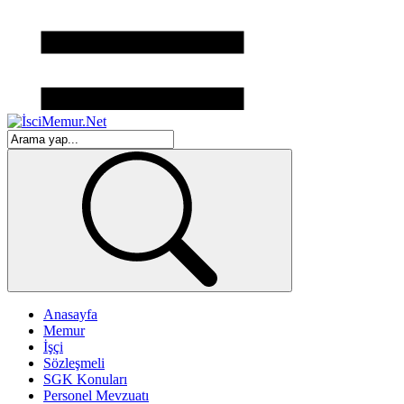
Anasayfa
Memur
İşçi
Sözleşmeli
SGK Konuları
Personel Mevzuatı