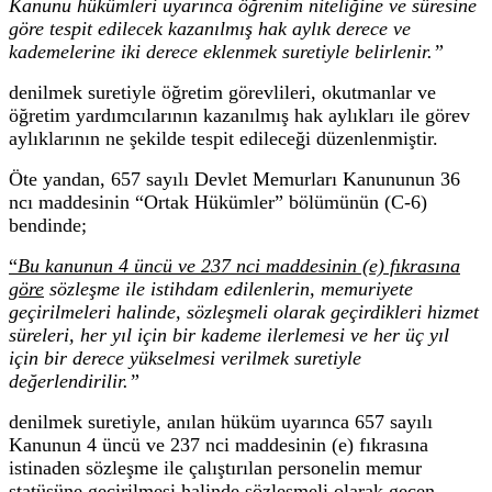
Kanunu hükümleri uyarınca öğrenim niteliğine ve süresine
göre tespit edilecek kazanılmış hak aylık derece ve
kademelerine iki derece eklenmek suretiyle belirlenir.”
denilmek suretiyle öğretim görevlileri, okutmanlar ve
öğretim yardımcılarının kazanılmış hak aylıkları ile görev
aylıklarının ne şekilde tespit edileceği düzenlenmiştir.
Öte yandan, 657 sayılı Devlet Memurları Kanununun 36
ncı maddesinin “Ortak Hükümler” bölümünün (C-6)
bendinde;
“
Bu kanunun 4 üncü ve 237 nci maddesinin (e) fıkrasına
göre
sözleşme ile istihdam edilenlerin, memuriyete
geçirilmeleri halinde, sözleşmeli olarak geçirdikleri hizmet
süreleri, her yıl için bir kademe ilerlemesi ve her üç yıl
için bir derece yükselmesi verilmek suretiyle
değerlendirilir.”
denilmek suretiyle, anılan hüküm uyarınca 657 sayılı
Kanunun 4 üncü ve 237 nci maddesinin (e) fıkrasına
istinaden sözleşme ile çalıştırılan personelin memur
statüsüne geçirilmesi halinde sözleşmeli olarak geçen