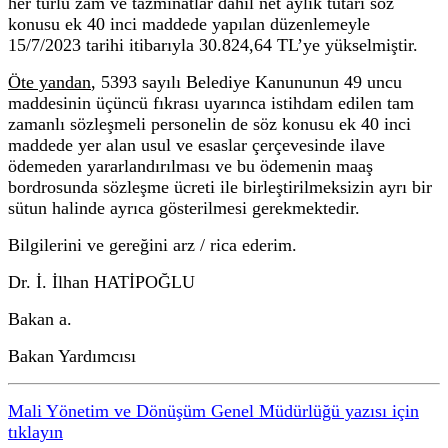
her türlü zam ve tazminatlar dahil net aylık tutarı söz
konusu ek 40 inci maddede yapılan düzenlemeyle
15/7/2023 tarihi itibarıyla 30.824,64 TL’ye yükselmiştir.
Öte yandan
, 5393 sayılı Belediye Kanununun 49 uncu
maddesinin üçüncü fıkrası uyarınca istihdam edilen tam
zamanlı sözleşmeli personelin de söz konusu ek 40 inci
maddede yer alan usul ve esaslar çerçevesinde ilave
ödemeden yararlandırılması ve bu ödemenin maaş
bordrosunda sözleşme ücreti ile birleştirilmeksizin ayrı bir
sütun halinde ayrıca gösterilmesi gerekmektedir.
Bilgilerini ve gereğini arz / rica ederim.
Dr. İ. İlhan HATİPOĞLU
Bakan a.
Bakan Yardımcısı
Mali Yönetim ve Dönüşüm Genel Müdürlüğü yazısı için
tıklayın