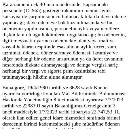
Kararnamenin ek 40 ıncı maddesinde, kapsamdaki
personele (15.965) gösterge rakamının memur aylık
katsayısı ile çarpımı sonucu bulunacak tutarda ilave ödeme
yapılacağı; ilave ödemeye hak kazanılmasında ve bu
ödemenin yapılmasında, personelin aylık veya ücretlere
ilişkin tabi olduğu hükümlerin uygulanacağı; bu ödemenin,
ilgili mevzuatı uyarınca ödenmekte olan veya mali ve
sosyal hakların tespitinde esas alınan aylık, ücret, zam,
tazminat, ödenek, döner sermaye ödemesi, ikramiye ve
diğer herhangi bir ödeme unsurunun ya da ücret tavanının
hesabında dikkate alınmayacağı ve damga vergisi hariç
herhangi bir vergi ve sigorta prim kesintisine tabi
tutulmayacağı hüküm altına alınmıştır.
Buna göre, 19/4/1990 tarihli ve 3628 sayılı Kanun
uyarınca yürürlüğe konulan Mal Bildiriminde Bulunulması
Hakkında Yönetmeliğin 8 inci maddesi uyarınca 7/7/2023
tarihli ve 2298391 sayılı Bakanlığımız Genelgesinin 3
üncü maddesiyle 1/7/2023 tarihi itibarıyla 22.747,53 TL
olarak ilan edilen genel idare hizmetleri sınıfında birinci
derecenin birinci kademesindeki şube müdürüne ödenen