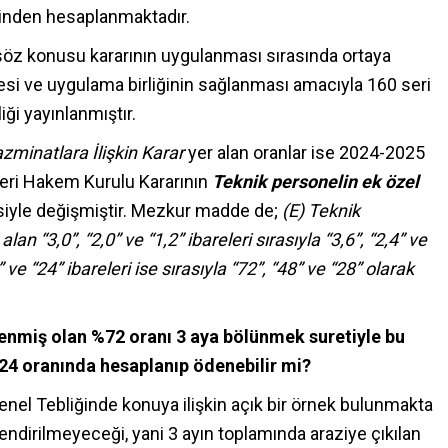
erinden hesaplanmaktadır.
 söz konusu kararının uygulanması sırasında ortaya
si ve uygulama birliğinin sağlanması amacıyla 160 seri
ği yayınlanmıştır.
minatlara İlişkin Karar
yer alan oranlar ise 2024-2025
leri Hakem Kurulu Kararının
Teknik personelin ek özel
siyle değişmiştir. Mezkur madde de;
(E) Teknik
 alan
“3,0”, “2,0” ve “1,2” ibareleri sırasıyla “3,6”, “2,4” ve
 ve “24” ibareleri ise sırasıyla “72”, “48” ve “28” olarak
lenmiş olan %72 oranı 3 aya bölünmek suretiyle bu
%24 oranında hesaplanıp ödenebilir mi?
nel Tebliğinde konuya ilişkin açık bir örnek bulunmakta
lendirilmeyeceği, yani 3 ayın toplamında araziye çıkılan