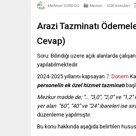
Mehmet YURDCU
Memur
-
SGK Konuları
Arazi Tazminatı Ödemele
Cevap)
Soru: Bilindiği üzere açık alanlarda çalışa
yapılabilmektedir.
2024-2025 yıllarını kapsayan
7. Dönem
Ka
personelin ek özel hizmet tazminatı
başl
Mezkur madde de;
“… “3,0”, “2,0” ve “1,2” 
yer alan “60”, “40” ve “24” ibareleri ise sır
düzenleme yapılmıştır.
Bu konu hakkında aşağıda belirtilen husus