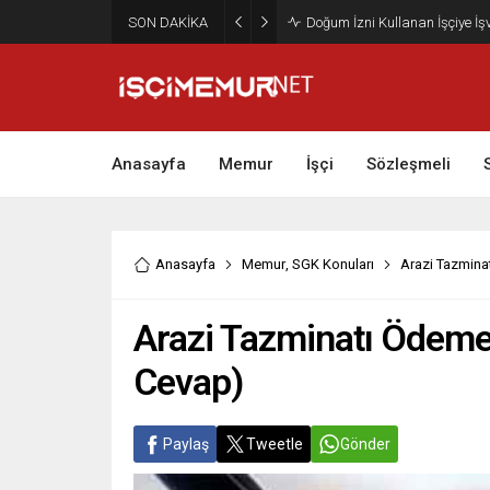
SON DAKİKA
Maktu Mesai Ödemesinde Heye
Anasayfa
Memur
İşçi
Sözleşmeli
Anasayfa
Memur
,
SGK Konuları
Arazi Tazmina
Arazi Tazminatı Ödeme
Cevap)
Paylaş
Tweetle
Gönder