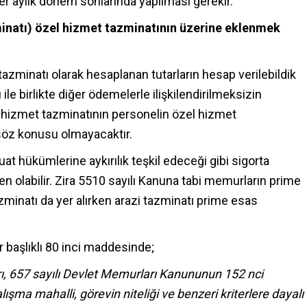
er aylık dönem sonlarında yapılması gerekir.
minatı) özel hizmet tazminatının üzerine eklenmek
tazminatı olarak hesaplanan tutarların hesap verilebildik
ı ile birlikte diğer ödemelerle ilişkilendirilmeksizin
l hizmet tazminatının personelin özel hizmet
 söz konusu olmayacaktır.
t hükümlerine aykırılık teşkil edeceği gibi sigorta
n olabilir. Zira 5510 sayılı Kanuna tabi memurların prime
zminatı da yer alırken arazi tazminatı prime esas
 başlıklı 80 inci maddesinde;
ı,
657
sayılı Devlet Memurları Kanununun
152
nci
ışma mahalli, görevin niteliği ve benzeri kriterlere dayalı