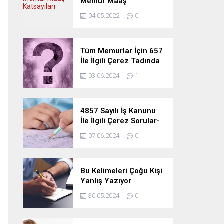
Memur Maaş
Katsayıları
04.05.2022
0
Tüm Memurlar İçin 657
İle İlgili Çerez Tadında
Deneme Sınavı
03.06.2024
1
4857 Sayılı İş Kanunu
İle İlgili Çerez Sorular-
Deneme Sınavı
07.06.2024
0
Bu Kelimeleri Çoğu Kişi
Yanlış Yazıyor
30.05.2024
0