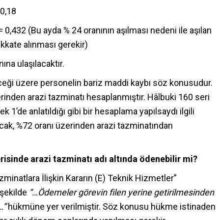
 0,18
6 = 0,432 (Bu ayda % 24 oranının aşılması nedeni ile aşılan
ikkate alınması gerekir)
na ulaşılacaktır.
ği üzere personelin bariz maddi kaybı söz konusudur.
erinden arazi tazminatı hesaplanmıştır. Hâlbuki 160 seri
k 1’de anlatıldığı gibi bir hesaplama yapılsaydı ilgili
cak, %72 oranı üzerinden arazi tazminatından
isinde arazi tazminatı adı altında ödenebilir mi?
natlara İlişkin Kararın (E) Teknik Hizmetler”
 şekilde
“…Ödemeler görevin filen yerine getirilmesinden
…”
hükmüne yer verilmiştir. Söz konusu hükme istinaden