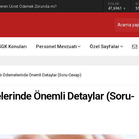
DOLAR
E
t Raporu Dikkate Alınır Mı?
47,6961
5
SGK Konuları
Personel Mevzuatı
Özel Sayfalar
tı Ödemelerinde Önemli Detaylar (Soru-Cevap)
lerinde Önemli Detaylar (Soru-