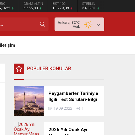
URO
GRAM ALTIN
BIST 100
STERLİN
5,1622
6.655,83
13.779,39
64,3981
Ankara,
32
°C
Açık
İletişim
POPÜLER KONULAR
Peygamberler Tarihiyle
İlgili Test Soruları-Bilgi
Yarışması
19.09.2022
1
2026 Yılı Ocak Ayı