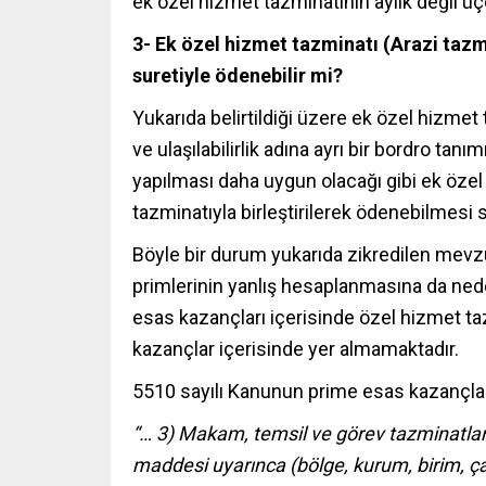
ek özel hizmet tazminatının aylık değil üç
3- Ek özel hizmet tazminatı (Arazi taz
suretiyle ödenebilir mi?
Yukarıda belirtildiği üzere ek özel hizmet 
ve ulaşılabilirlik adına ayrı bir bordro tanım
yapılması daha uygun olacağı gibi ek öze
tazminatıyla birleştirilerek ödenebilmesi
Böyle bir durum yukarıda zikredilen mevzua
primlerinin yanlış hesaplanmasına da nede
esas kazançları içerisinde özel hizmet ta
kazançlar içerisinde yer almamaktadır.
5510 sayılı Kanunun prime esas kazançlar
“… 3) Makam, temsil ve görev tazminatlar
maddesi uyarınca (bölge, kurum, birim, çal