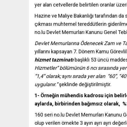
yer alan cetvellerde belirtilen oranlar üz
Hazine ve Maliye Bakanlığı tarafından da
çıkması muhtemel tereddütlerin giderilme
no.lu Devlet Memurları Kanunu Genel Tebli
Devlet Memurlarına Ödenecek Zam ve Taz
yıllarını kapsayan 7. Dönem Kamu Görevli
hizmet tazminatı
başlıklı 53 üncü madde
Hizmetler” bölümünün 6 ncı sırasında yer
“1,4” olarak;
a
ynı sırada yer alan “60”, “40”
uygulanır.”
şeklinde değiştirilmiştir.
1- Örneğin mühendis kadrosu için belir
aylarda, birbirinden bağımsız olarak, 
160 seri no.lu Devlet Memurları Kanunu Ge
olup verilen örnekte 3 ayın ayrı ayrı değer