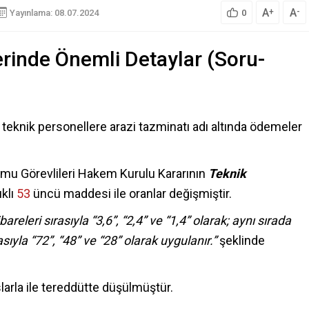
A
A
+
-
Yayınlama: 08.07.2024
0
rinde Önemli Detaylar (Soru-
n teknik personellere arazi tazminatı adı altında ödemeler
mu Görevlileri Hakem Kurulu Kararının
Teknik
ıklı
53
üncü maddesi ile oranlar değişmiştir.
ibareleri sırasıyla “3,6”, “2,4” ve “1,4” olarak;
aynı sırada
asıyla “72”, “48” ve “28” olarak uygulanır.”
şeklinde
larla ile tereddütte düşülmüştür.