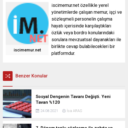
iscimemur.net özellikle yerel
yönetimlerde çalışan memur, işçi ve
sözleşmeli personelin çalışma
hayatı içerisinde karşılaştıkları
özlük veya bordro konularındaki
sorulara mevzuatsal dayanakları ile
birlikte cevap bulabilecekleri bir
iscimemur.net
platformdur.
Benzer Konular
Sosyal Dengenin Tavanı Değişti. Yeni
Tavan %120
24.08.2021
İsa ARAS
7. Dönem toplu sözleşme ile zabıta ve