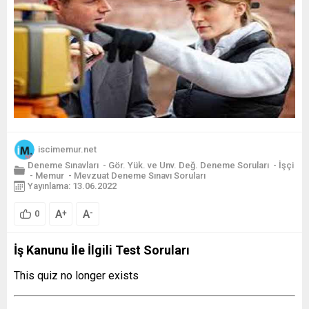
iscimemur.net
Deneme Sınavları
-
Gör. Yük. ve Unv. Değ. Deneme Soruları
-
İşçi
-
Memur
-
Mevzuat Deneme Sınavı Soruları
Yayınlama: 13.06.2022
A
A
+
-
0
İş Kanunu İle İlgili Test Soruları
This quiz no longer exists