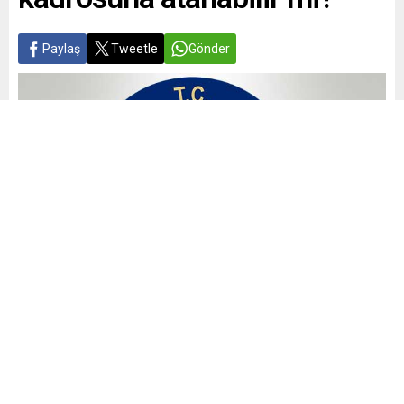
Paylaş
Tweetle
Gönder
iscimemur.net
Görüşler
Memur
Yayınlama: 13.06.2022
A
A
+
-