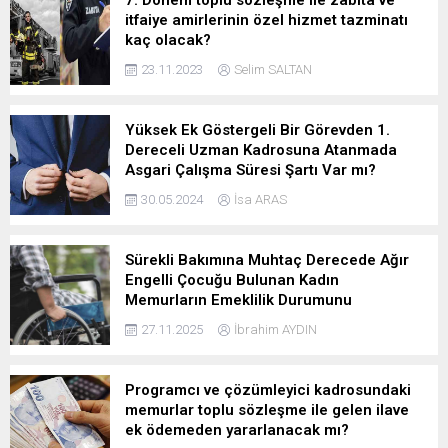
itfaiye amirlerinin özel hizmet tazminatı
kaç olacak?
23.11.2023
Selim SALTAN
Yüksek Ek Göstergeli Bir Görevden 1.
Dereceli Uzman Kadrosuna Atanmada
Asgari Çalışma Süresi Şartı Var mı?
30.05.2024
İsa ARAS
Sürekli Bakımına Muhtaç Derecede Ağır
Engelli Çocuğu Bulunan Kadın
Memurların Emeklilik Durumunu
27.11.2025
İbrahim AYDIN
Programcı ve çözümleyici kadrosundaki
memurlar toplu sözleşme ile gelen ilave
ek ödemeden yararlanacak mı?