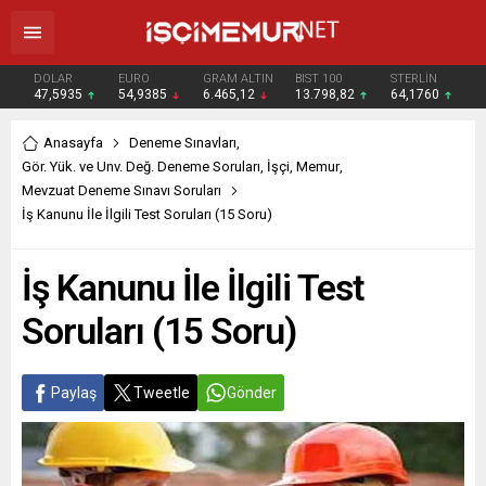
DOLAR
EURO
GRAM ALTIN
BIST 100
STERLİN
47,5935
54,9385
6.465,12
13.798,82
64,1760
Anasayfa
Deneme Sınavları
,
Gör. Yük. ve Unv. Değ. Deneme Soruları
,
İşçi
,
Memur
,
Mevzuat Deneme Sınavı Soruları
İş Kanunu İle İlgili Test Soruları (15 Soru)
İş Kanunu İle İlgili Test
Soruları (15 Soru)
Paylaş
Tweetle
Gönder