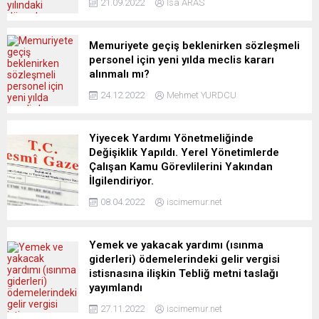
21.09.2022
İsa ARAS
Memuriyete geçiş beklenirken sözleşmeli
personel için yeni yılda meclis kararı
alınmalı mı?
24.12.2022
Mehmet YURDCU
Yiyecek Yardımı Yönetmeliğinde
Değişiklik Yapıldı. Yerel Yönetimlerde
Çalışan Kamu Görevlilerini Yakından
İlgilendiriyor.
08.04.2022
iscimemur.net
Yemek ve yakacak yardımı (ısınma
giderleri) ödemelerindeki gelir vergisi
istisnasına ilişkin Tebliğ metni taslağı
yayımlandı
27.11.2022
iscimemur.net