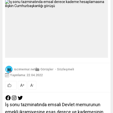
iscimemur.net
Görüşler
-
Sözleşmeli
Yayınlama: 22.04.2022
A
A
+
-
İş sonu tazminatında emsali Devlet memurunun
emekli ikramiyesine esas derece ve kademesinin