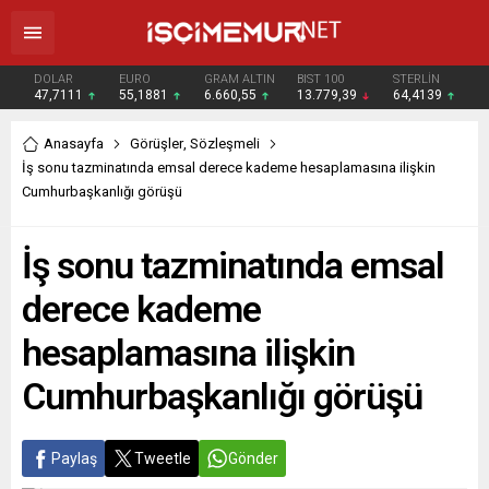
DOLAR
EURO
GRAM ALTIN
BIST 100
STERLİN
47,7111
55,1881
6.660,55
13.779,39
64,4139
Anasayfa
Görüşler
,
Sözleşmeli
İş sonu tazminatında emsal derece kademe hesaplamasına ilişkin
Cumhurbaşkanlığı görüşü
İş sonu tazminatında emsal
derece kademe
hesaplamasına ilişkin
Cumhurbaşkanlığı görüşü
Paylaş
Tweetle
Gönder