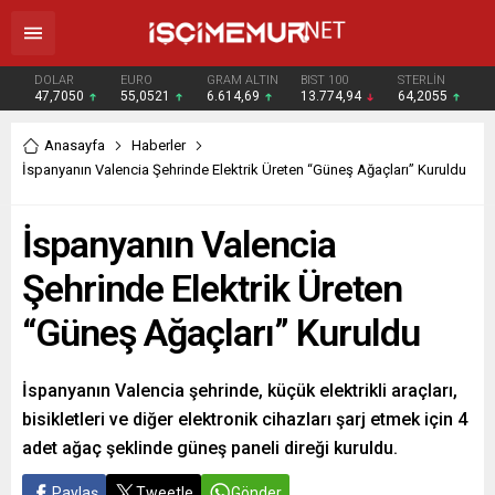
DOLAR
EURO
GRAM ALTIN
BIST 100
STERLİN
47,7050
55,0521
6.614,69
13.774,94
64,2055
Anasayfa
Haberler
İspanyanın Valencia Şehrinde Elektrik Üreten “Güneş Ağaçları” Kuruldu
İspanyanın Valencia
Şehrinde Elektrik Üreten
“Güneş Ağaçları” Kuruldu
İspanyanın Valencia şehrinde, küçük elektrikli araçları,
bisikletleri ve diğer elektronik cihazları şarj etmek için 4
adet ağaç şeklinde güneş paneli direği kuruldu.
Paylaş
Tweetle
Gönder