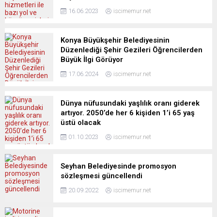
16.06.2023
iscimemur.net
Konya Büyükşehir Belediyesinin
Düzenlediği Şehir Gezileri Öğrencilerden
Büyük İlgi Görüyor
17.06.2024
iscimemur.net
Dünya nüfusundaki yaşlılık oranı giderek
artıyor. 2050’de her 6 kişiden 1’i 65 yaş
üstü olacak
01.10.2023
iscimemur.net
Seyhan Belediyesinde promosyon
sözleşmesi güncellendi
20.09.2022
iscimemur.net