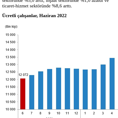
sektöründe %5,0 arttı, inşaat sektöründe %1,0 azaldı ve
ticaret-hizmet sektöründe %8,6 arttı.
Ücretli çalışanlar, Haziran 2022