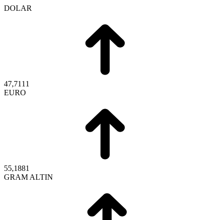
DOLAR
47,7111
EURO
55,1881
GRAM ALTIN