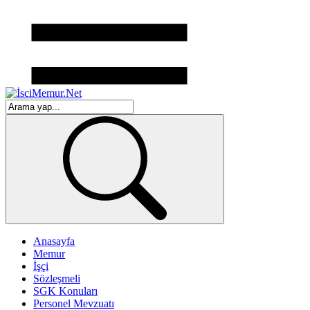
Anasayfa
Memur
İşçi
Sözleşmeli
SGK Konuları
Personel Mevzuatı