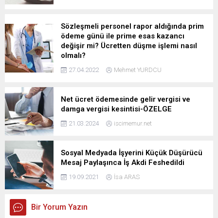
Sözleşmeli personel rapor aldığında prim
ödeme günü ile prime esas kazancı
değişir mi? Ücretten düşme işlemi nasıl
olmalı?
27.04.2022
Mehmet YURDCU
Net ücret ödemesinde gelir vergisi ve
damga vergisi kesintisi-ÖZELGE
21.03.2024
iscimemur.net
Sosyal Medyada İşyerini Küçük Düşürücü
Mesaj Paylaşınca İş Akdi Feshedildi
19.09.2021
İsa ARAS
Bir Yorum Yazın