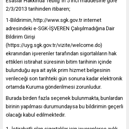
Esaslar Hakkında Tebliğ’ in 5 inci maddesine göre
2/3/2013 tarihinden itibaren;
1-Bildirimin, http://www.sgk.gov.tr internet
adresindeki e-SGK-İŞVEREN Çalışılmadığına Dair
Bildirim Girişi
(https://uyg.sgk.gov.tr/vizite/welcome.do)
ekranından işverenler tarafından sigortalıların hak
ettikleri istirahat süresinin bitim tarihinin içinde
bulunduğu aya ait aylık prim hizmet belgesinin
verileceği son tarihteki gün sonuna kadar elektronik
ortamda Kuruma gönderilmesi zorunludur.
Burada birden fazla seçenek bulunmakta, bunlardan
birinin yapılması durumundaysa bu bildirimin geçerli
olacağı kabul edilmektedir.
1- İstirahatli olan sigortalılar için işverenlerce aylık