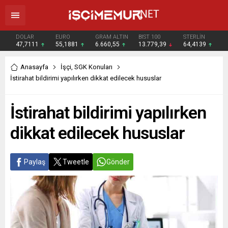
DOLAR
EURO
GRAM ALTIN
BIST 100
STERLİN
47,7111
55,1881
6.660,55
13.779,39
64,4139
Anasayfa
İşçi
,
SGK Konuları
İstirahat bildirimi yapılırken dikkat edilecek hususlar
İstirahat bildirimi yapılırken
dikkat edilecek hususlar
Paylaş
Tweetle
Gönder