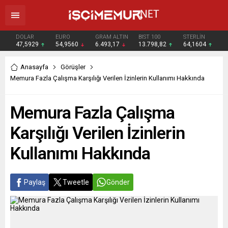
DOLAR
EURO
GRAM ALTIN
BIST 100
STERLİN
47,5929
54,9560
6.493,17
13.798,82
64,1604
Anasayfa
Görüşler
Memura Fazla Çalışma Karşılığı Verilen İzinlerin Kullanımı Hakkında
Memura Fazla Çalışma
Karşılığı Verilen İzinlerin
Kullanımı Hakkında
Paylaş
Tweetle
Gönder