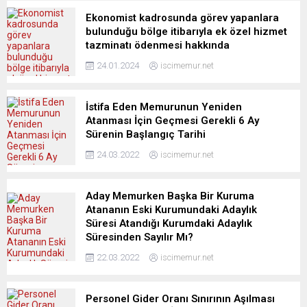
Ekonomist kadrosunda görev yapanlara
bulunduğu bölge itibarıyla ek özel hizmet
tazminatı ödenmesi hakkında
24.01.2024
iscimemur.net
İstifa Eden Memurunun Yeniden
Atanması İçin Geçmesi Gerekli 6 Ay
Sürenin Başlangıç Tarihi
24.03.2022
iscimemur.net
Aday Memurken Başka Bir Kuruma
Atananın Eski Kurumundaki Adaylık
Süresi Atandığı Kurumdaki Adaylık
Süresinden Sayılır Mı?
22.03.2022
iscimemur.net
Personel Gider Oranı Sınırının Aşılması