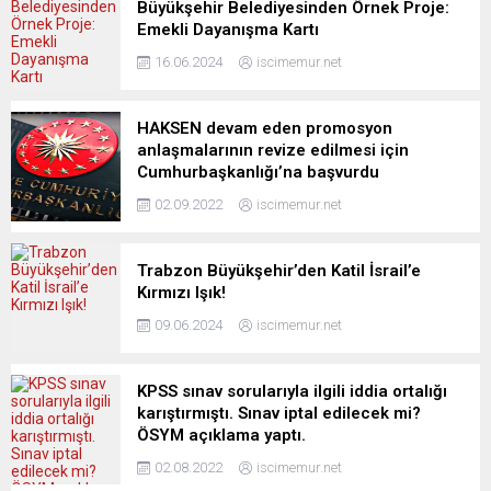
Büyükşehir Belediyesinden Örnek Proje:
Emekli Dayanışma Kartı
16.06.2024
iscimemur.net
HAKSEN devam eden promosyon
anlaşmalarının revize edilmesi için
Cumhurbaşkanlığı’na başvurdu
02.09.2022
iscimemur.net
Trabzon Büyükşehir’den Katil İsrail’e
Kırmızı Işık!
09.06.2024
iscimemur.net
KPSS sınav sorularıyla ilgili iddia ortalığı
karıştırmıştı. Sınav iptal edilecek mi?
ÖSYM açıklama yaptı.
02.08.2022
iscimemur.net