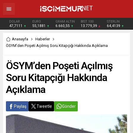
DOLAR
EURO
GRAM ALTIN
BIST 100
STERLİN
47,7111
55,1881
6.660,55
13.779,39
64,4139
Anasayfa
Haberler
ÖSYM’den Poşeti Açılmış Soru Kitapçığı Hakkında Açıklama
ÖSYM’den Poşeti Açılmış
Soru Kitapçığı Hakkında
Açıklama
Paylaş
Tweetle
Gönder