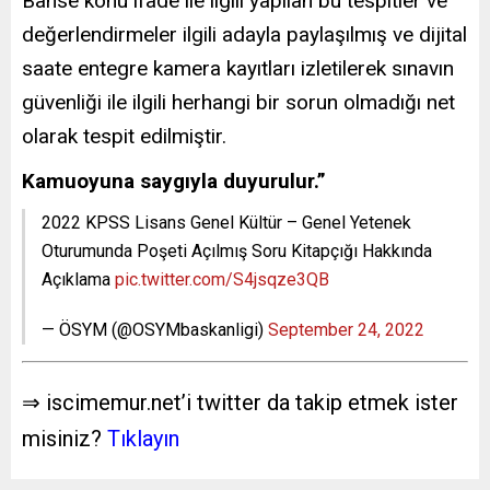
Bahse konu ifade ile ilgili yapılan bu tespitler ve
değerlendirmeler ilgili adayla paylaşılmış ve dijital
saate entegre kamera kayıtları izletilerek sınavın
güvenliği ile ilgili herhangi bir sorun olmadığı net
olarak tespit edilmiştir.
Kamuoyuna saygıyla duyurulur.”
2022 KPSS Lisans Genel Kültür – Genel Yetenek
Oturumunda Poşeti Açılmış Soru Kitapçığı Hakkında
Açıklama
pic.twitter.com/S4jsqze3QB
— ÖSYM (@OSYMbaskanligi)
September 24, 2022
⇒ iscimemur.net’i twitter da takip etmek ister
misiniz?
Tıklayın