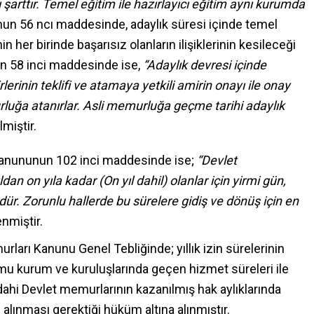
ı şarttır. Temel eğitim ile hazırlayıcı eğitim aynı kurumda
n 56 ncı maddesinde, adaylık süresi içinde temel
in her birinde başarısız olanların ilişiklerinin kesileceği
n 58 inci maddesinde ise,
“Adaylık devresi içinde
lerinin teklifi ve atamaya yetkili amirin onayı ile onay
rluğa atanırlar. Asli memurluğa geçme tarihi adaylık
miştir.
 Kanununun 102 inci maddesinde ise;
“Devlet
ldan on yıla kadar (On yıl dahil) olanlar için yirmi gün,
ndür. Zorunlu hallerde bu sürelere gidiş ve dönüş için en
miştir.
urları Kanunu Genel Tebliğinde; yıllık izin sürelerinin
mu kurum ve kuruluşlarında geçen hizmet süreleri ile
hi Devlet memurlarının kazanılmış hak aylıklarında
 alınması gerektiği hüküm altına alınmıştır.