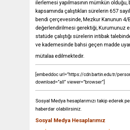
ilerlemesi yapılmasının mümkün olduğu, bu
kapsamında çalıştıkları sürelerin 657 sa
bendi çerçevesinde, Mezkur Kanunun 4/B 
değerlendirilmesi gerektiği, Kurumunuz e
statüde çalıştığı sürelerin intibak talebin
ve kademesinde bahsi geçen madde uyarın
mütalaa edilmektedir.
[embeddoc url=”https://cdn.bartin.edu.tr/p
download=”all” viewer=”browser”]
Sosyal Medya hesaplarımızı takip ederek per
haberdar olabilirsiniz.
Sosyal Medya Hesaplarımız