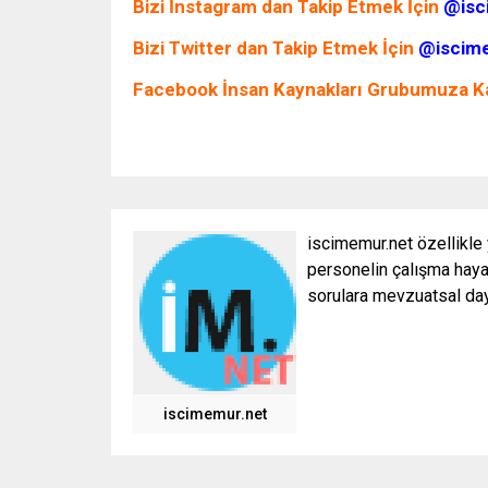
Bizi İnstagram dan Takip Etmek İçin
@isc
Bizi Twitter dan Takip Etmek İçin
@iscime
Facebook İnsan Kaynakları Grubumuza Ka
iscimemur.net özellikle
personelin çalışma hayat
sorulara mevzuatsal daya
iscimemur.net