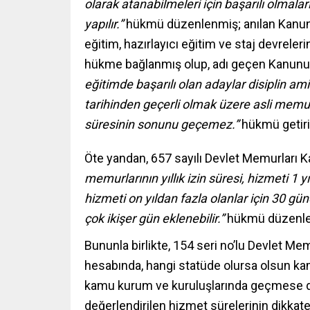
olarak atanabilmeleri için başarılı olmalar
yapılır.”
hükmü düzenlenmiş; anılan Kanunu
eğitim, hazırlayıcı eğitim ve staj devrelerin
hükme bağlanmış olup, adı geçen Kanunu
eğitimde başarılı olan adaylar disiplin amir
tarihinden geçerli olmak üzere asli memu
süresinin sonunu geçemez.”
hükmü getiril
Öte yandan, 657 sayılı Devlet Memurları
memurlarının yıllık izin süresi, hizmeti 1 yı
hizmeti on yıldan fazla olanlar için 30 gü
çok ikişer gün eklenebilir.”
hükmü düzenlen
Bununla birlikte, 154 seri no’lu Devlet Mem
hesabında, hangi statüde olursa olsun ka
kamu kurum ve kuruluşlarında geçmese da
değerlendirilen hizmet sürelerinin dikkate