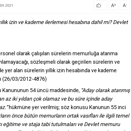
A
A
+
-
.09.2021
lık izin ve kademe ilerlemesi hesabına dahil mi? Devlet
sonel olarak çalışılan sürelerin memurluğa atanma
lamayacağı, sözleşmeli olarak geçirilen sürelerin ve
er alan sürelerin yıllık izin hesabında ve kademe
ğı (26/03/2012-4876)
ları Kanununun 54 üncü maddesinde,
“Aday olarak atanmış
n az iki yıldan çok olamaz ve bu süre içinde aday
az.”
hükmüne yer verilmiş; söz konusu Kanunun 55 inci
ın önce bütün memurların ortak vasıfları ile ilgili temel
layıcı eğitime ve staja tabi tutulmaları ve Devlet memuru