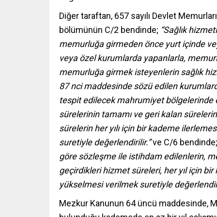
Diğer taraftan, 657 sayılı Devlet Memurl
bölümünün C/2 bendinde;
“Sağlık hizmetl
memurluğa girmeden önce yurt içinde veya
veya özel kurumlarda yapanlarla, memurlu
memurluğa girmek isteyenlerin sağlık hi
87 nci maddesinde sözü edilen kurumlarda
tespit edilecek mahrumiyet bölgelerinde en
sürelerinin tamamı ve geri kalan süreler
sürelerin her yılı için bir kademe ilerlemes
suretiyle değerlendirilir.”
ve C/6 bendinde
göre sözleşme ile istihdam edilenlerin, m
geçirdikleri hizmet süreleri, her yıl için bi
yükselmesi verilmek suretiyle değerlendiril
Mezkur Kanunun 64 üncü maddesinde, Mem