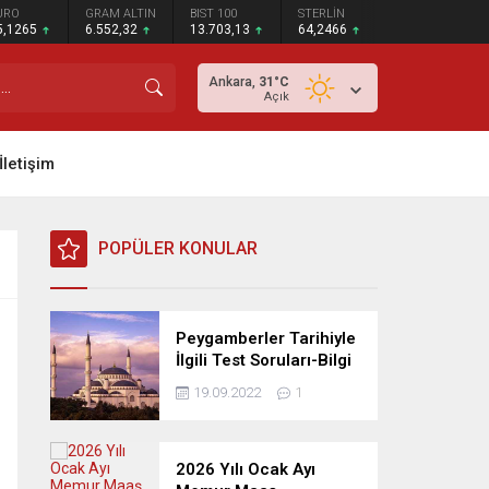
URO
GRAM ALTIN
BIST 100
STERLİN
5,1265
6.552,32
13.703,13
64,2466
Ankara,
31
°C
Açık
İletişim
POPÜLER KONULAR
Peygamberler Tarihiyle
İlgili Test Soruları-Bilgi
Yarışması
19.09.2022
1
2026 Yılı Ocak Ayı