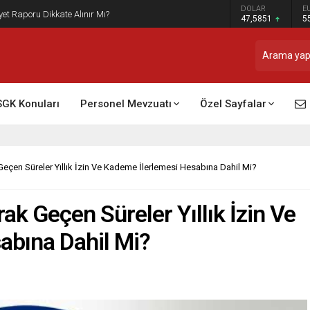
DOLAR
E
t Raporu Dikkate Alınır Mı?
47,5851
5
SGK Konuları
Personel Mevzuatı
Özel Sayfalar
çen Süreler Yıllık İzin Ve Kademe İlerlemesi Hesabına Dahil Mi?
k Geçen Süreler Yıllık İzin Ve
abına Dahil Mi?