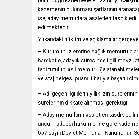
bulunduğu kademede en az bir yıl çalışmı
kademenin bulunması şartlarının aranac
ise, aday memurlara, asaletleri tasdik e
edilmektedir.
Yukarıdaki hüküm ve açıklamalar çerçeve
– Kurumunuz emrine sağlık memuru olarak 
hareketle, adaylık süresince ilgili mevzua
tabi tutulup, asli memurluğa atanabilmele
ve staj belgesi puanı itibarıyla başarılı olm
– Adı geçen ilgililerin yıllık izin sürelerin
sürelerinin dikkate alınması gerektiği;
– Aday memurların asaletleri tasdik edil
üncü maddesi hükümlerine göre kademe il
657 sayılı Devlet Memurları Kanununun 3