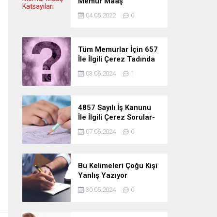
Memur Maaş
Katsayıları
04.05.2022
0
Tüm Memurlar İçin 657
İle İlgili Çerez Tadında
Deneme Sınavı
03.06.2024
1
4857 Sayılı İş Kanunu
İle İlgili Çerez Sorular-
Deneme Sınavı
07.06.2024
0
Bu Kelimeleri Çoğu Kişi
Yanlış Yazıyor
30.05.2024
0