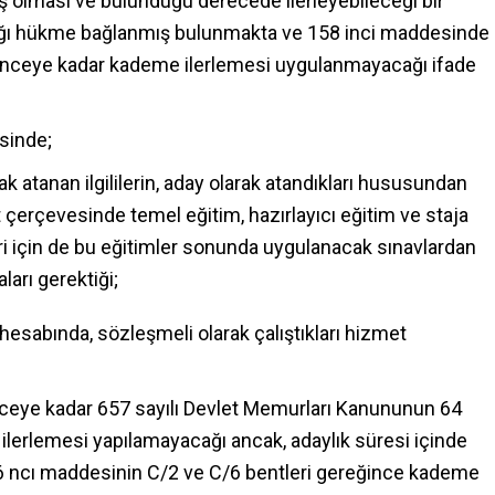
ş olması ve bulunduğu derecede ilerleyebileceği bir
ağı hükme bağlanmış bulunmakta ve 158 inci maddesinde
dilinceye kadar kademe ilerlemesi uygulanmayacağı ifade
sinde;
atanan ilgililerin, aday olarak atandıkları hususundan
t çerçevesinde temel eğitim, hazırlayıcı eğitim ve staja
ri için de bu eğitimler sonunda uygulanacak sınavlardan
aları gerektiği;
in hesabında, sözleşmeli olarak çalıştıkları hizmet
inceye kadar 657 sayılı Devlet Memurları Kanununun 64
erlemesi yapılamayacağı ancak, adaylık süresi içinde
6 ncı maddesinin C/2 ve C/6 bentleri gereğince kademe