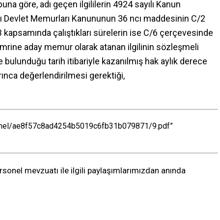
na göre, adı geçen ilgililerin 4924 sayılı Kanun
yılı Devlet Memurları Kanununun 36 ncı maddesinin C/2
kapsamında çalıştıkları sürelerin ise C/6 çerçevesinde
mrine aday memur olarak atanan ilgilinin sözleşmeli
de bulunduğu tarih itibariyle kazanılmış hak aylık derece
ca değerlendirilmesi gerektiği,
ersonel/ae8f57c8ad4254b5019c6fb31b079871/9.pdf”
sonel mevzuatı ile ilgili paylaşımlarımızdan anında