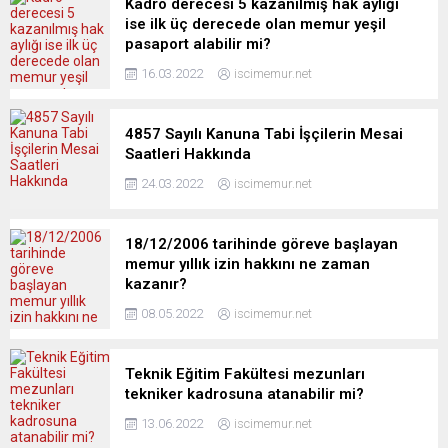
Kadro derecesi 5 kazanılmış hak aylığı
ise ilk üç derecede olan memur yeşil
pasaport alabilir mi?
16.03.2022
iscimemur.net
4857 Sayılı Kanuna Tabi İşçilerin Mesai
Saatleri Hakkında
24.03.2022
iscimemur.net
18/12/2006 tarihinde göreve başlayan
memur yıllık izin hakkını ne zaman
kazanır?
08.05.2022
iscimemur.net
Teknik Eğitim Fakültesi mezunları
tekniker kadrosuna atanabilir mi?
13.06.2022
iscimemur.net