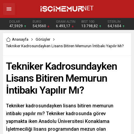
DOLAR
EURO
GRAM ALTIN
BIST 100
STERLİN
47,5929
54,9560
6.493,17
13.798,82
64,1604
Anasayfa
Görüşler
Tekniker Kadrosundayken Lisans Bitiren Memurun İntibakı Yapılır Mı?
Tekniker Kadrosundayken
Lisans Bitiren Memurun
İntibakı Yapılır Mı?
Tekniker kadrosundayken lisans bitiren memurun
intibakı yapılır mı? Tekniker kadrosunda görev
yapmakta iken Anadolu Üniversitesi Konaklama
İşletmeciliği lisans programından mezun olan