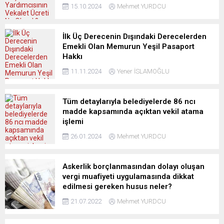
15.10.2024
Mehmet YURDCU
İlk Üç Derecenin Dışındaki Derecelerden
Emekli Olan Memurun Yeşil Pasaport
Hakkı
11.11.2024
Yener İSLAMOĞLU
Tüm detaylarıyla belediyelerde 86 ncı
madde kapsamında açıktan vekil atama
işlemi
26.01.2024
Mehmet YURDCU
Askerlik borçlanmasından dolayı oluşan
vergi muafiyeti uygulamasında dikkat
edilmesi gereken husus neler?
21.07.2022
Mehmet YURDCU