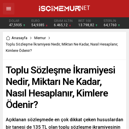
DOLAR
EURO
GRAM ALTIN
BIST 100
STERLİN
47,5935
54,9385
6.465,12
13.798,82
64,1760
Anasayfa
Memur
Toplu Sözleşme İkramiyesi Nedir, Miktarı Ne Kadar, Nasıl Hesaplanır,
Kimlere Ödenir?
Toplu Sözleşme İkramiyesi
Nedir, Miktarı Ne Kadar,
Nasıl Hesaplanır, Kimlere
Ödenir?
Açıklanan sözleşmede en çok dikkat çeken hususlardan
bir tanesi de 135 TL olan toplu sözleşme ikramiyesinin