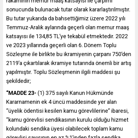
rakamının memur maaş katsayısı ile çarpımı
sonucunda bulunacak tutar olarak kararlaştırılmıştır.
Bu tutar yukarıda da bahsettiğimiz üzere 2022 yılı
Temmuz-Aralık aylarında geçerli olan memur maaş
katsayısı ile 134,85 TL’ye tekabül etmektedir. 2022
ve 2023 yıllarında geçerli olan 6. Dönem Toplu
Sözleşme ile birlikte bu ikramiyenin çarpanı 750’den
2119’a çıkartılarak ikramiye tutarında önemli bir artış
yapılmıştır. Toplu Sözleşmenin ilgili maddesi şu
şekildedir;
“MADDE 23-
(1) 375 sayılı Kanun Hükmünde
Kararnamenin ek 4 üncü maddesinde yer alan
“üyelik ödentisi kesilen kamu görevlilerine” ibaresi,
“kamu görevlisi sendikasının kurulu olduğu hizmet
kolundaki sendika üyesi olabilecek toplam kamu
görevlisi sayısının en az %1’inden fazla sendika