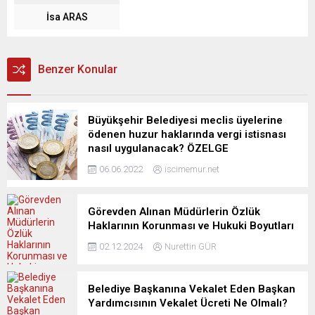
İsa ARAS
Benzer Konular
Büyükşehir Belediyesi meclis üyelerine
ödenen huzur haklarında vergi istisnası
nasıl uygulanacak? ÖZELGE
06.06.2022
iscimemur.net
Görevden Alınan Müdürlerin Özlük
Haklarının Korunması ve Hukuki Boyutları
02.12.2024
Nurettin GÜR
Belediye Başkanına Vekalet Eden Başkan
Yardımcısının Vekalet Ücreti Ne Olmalı?