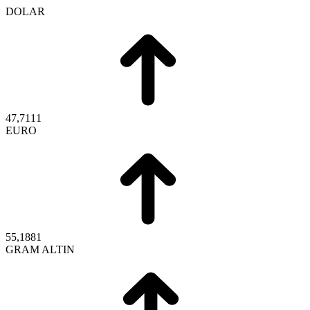
DOLAR
47,7111
EURO
55,1881
GRAM ALTIN