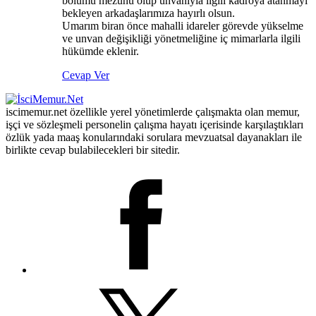
bölümü mezunu olup unvanıyla ilgili kadroya atanmayı
bekleyen arkadaşlarımıza hayırlı olsun.
Umarım biran önce mahalli idareler görevde yükselme
ve unvan değişikliği yönetmeliğine iç mimarlarla ilgili
hükümde eklenir.
Cevap Ver
iscimemur.net özellikle yerel yönetimlerde çalışmakta olan memur,
işçi ve sözleşmeli personelin çalışma hayatı içerisinde karşılaştıkları
özlük yada maaş konularındaki sorulara mevzuatsal dayanakları ile
birlikte cevap bulabilecekleri bir sitedir.