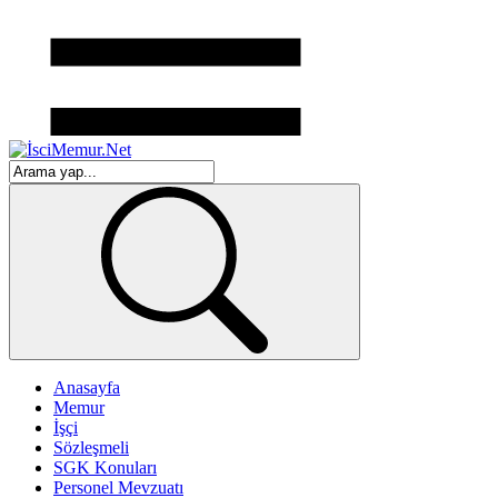
Anasayfa
Memur
İşçi
Sözleşmeli
SGK Konuları
Personel Mevzuatı