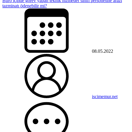
Büro içinde görev yapan teknik hizmetler sınıfı personeline arazi
tazminatı ödenebilir mi?
08.05.2022
iscimemur.net