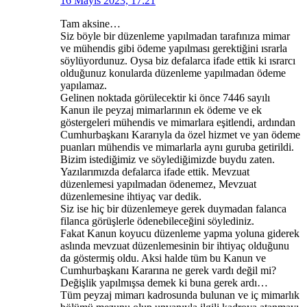
16 Mayıs 2023, 17:21
Tam aksine…
Siz böyle bir düzenleme yapılmadan tarafınıza mimar
ve mühendis gibi ödeme yapılması gerektiğini ısrarla
söylüyordunuz. Oysa biz defalarca ifade ettik ki ısrarcı
olduğunuz konularda düzenleme yapılmadan ödeme
yapılamaz.
Gelinen noktada görülecektir ki önce 7446 sayılı
Kanun ile peyzaj mimarlarının ek ödeme ve ek
göstergeleri mühendis ve mimarlara eşitlendi, ardından
Cumhurbaşkanı Kararıyla da özel hizmet ve yan ödeme
puanları mühendis ve mimarlarla aynı guruba getirildi.
Bizim istediğimiz ve söylediğimizde buydu zaten.
Yazılarımızda defalarca ifade ettik. Mevzuat
düzenlemesi yapılmadan ödenemez, Mevzuat
düzenlemesine ihtiyaç var dedik.
Siz ise hiç bir düzenlemeye gerek duymadan falanca
filanca görüşlerle ödenebileceğini söylediniz.
Fakat Kanun koyucu düzenleme yapma yoluna giderek
aslında mevzuat düzenlemesinin bir ihtiyaç olduğunu
da göstermiş oldu. Aksi halde tüm bu Kanun ve
Cumhurbaşkanı Kararına ne gerek vardı değil mi?
Değişlik yapılmışsa demek ki buna gerek ardı…
Tüm peyzaj mimarı kadrosunda bulunan ve iç mimarlık