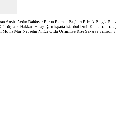
han
Artvin
Aydın
Balıkesir
Bartın
Batman
Bayburt
Bilecik
Bingöl
Bitli
Gümüşhane
Hakkari
Hatay
Iğdır
Isparta
İstanbul
İzmir
Kahramanmara
n
Muğla
Muş
Nevşehir
Niğde
Ordu
Osmaniye
Rize
Sakarya
Samsun
S