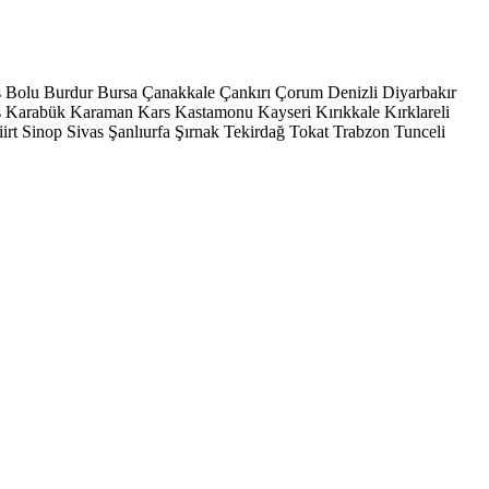
s
Bolu
Burdur
Bursa
Çanakkale
Çankırı
Çorum
Denizli
Diyarbakır
ş
Karabük
Karaman
Kars
Kastamonu
Kayseri
Kırıkkale
Kırklareli
iirt
Sinop
Sivas
Şanlıurfa
Şırnak
Tekirdağ
Tokat
Trabzon
Tunceli