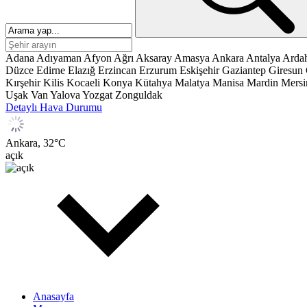
Adana
Adıyaman
Afyon
Ağrı
Aksaray
Amasya
Ankara
Antalya
Arda
Düzce
Edirne
Elazığ
Erzincan
Erzurum
Eskişehir
Gaziantep
Giresun
Kırşehir
Kilis
Kocaeli
Konya
Kütahya
Malatya
Manisa
Mardin
Mersi
Uşak
Van
Yalova
Yozgat
Zonguldak
Detaylı Hava Durumu
Ankara,
32
°C
açık
Anasayfa