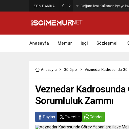
SON DAKİKA
Maktu Mesai Ödemesinde Heye
Anasayfa
Memur
İşçi
Sözleşmeli
Anasayfa
Görüşler
Veznedar Kadrosunda Göre
Veznedar Kadrosunda G
Sorumluluk Zammı
Paylaş
Tweetle
Gönder