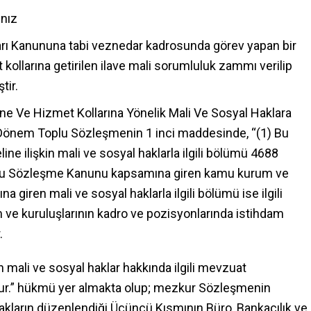
ınız
arı Kanununa tabi veznedar kadrosunda görev yapan bir
kollarına getirilen ilave mali sorumluluk zammı verilip
tir.
line Ve Hizmet Kollarına Yönelik Mali Ve Sosyal Haklara
6. Dönem Toplu Sözleşmenin 1 inci maddesinde, “(1) Bu
ne ilişkin mali ve sosyal haklarla ilgili bölümü 4688
Toplu Sözleşme Kanunu kapsamına giren kamu kurum ve
a giren mali ve sosyal haklarla ilgili bölümü ise ilgili
ve kuruluşlarının kadro ve pozisyonlarında istihdam
.
ali ve sosyal haklar hakkında ilgili mevzuat
r.” hükmü yer almakta olup; mezkur Sözleşmenin
akların düzenlendiği Üçüncü Kısmının Büro, Bankacılık ve