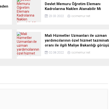
Devlet Memuru Öğretim Elemanı
imden
Kadrolarına Naklen Atanabilir Mi
23.03.2022
iscimemur.net
Mali Hizmetler Uzmanları ile uzman
yardımcılarının özel hizmet tazminat
oranı ile ilgili Maliye Bakanlığı görüş
02.08.2022
iscimemur.net