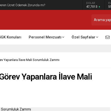
DOLAR
E
t Raporu Dikkate Alınır Mı?
47,7013
5
SGK Konuları
Personel Mevzuatı
Özel Sayfalar
v Yapanlara İlave Mali Sorumluluk Zammı
örev Yapanlara İlave Mali