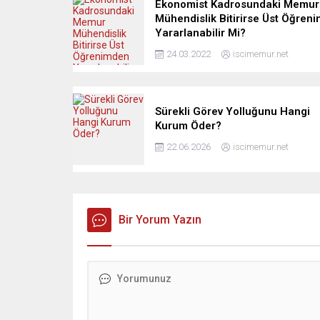
Ekonomist Kadrosundaki Memur
Mühendislik Bitirirse Üst Öğren
Yararlanabilir Mi?
24.03.2022
iscimemur.net
Sürekli Görev Yolluğunu Hangi
Kurum Öder?
22.06.2026
iscimemur.net
Bir Yorum Yazın