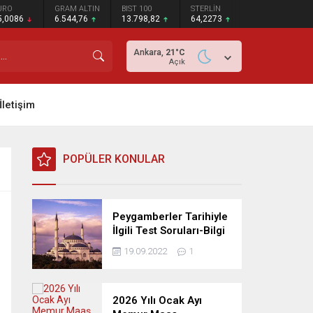
URO
GRAM ALTIN
BIST 100
STERLİN
5,0086
6.544,76
13.798,82
64,2273
Ankara,
21
°C
Açık
İletişim
POPÜLER KONULAR
Peygamberler Tarihiyle
İlgili Test Soruları-Bilgi
Yarışması
19.09.2022
1
2026 Yılı Ocak Ayı