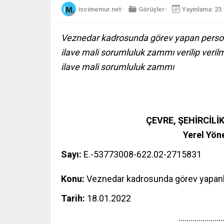
iscimemur.net
Görüşler
Yayınlama: 23
Veznedar kadrosunda görev yapan personel
ilave mali sorumluluk zammı verilip ver
ilave mali sorumluluk zammı
ÇEVRE, ŞEHİRCİLİK
Yerel Yön
Sayı:
E.-53773008-622.02-2715831
Konu:
Veznedar kadrosunda görev yapanl
Tarih:
18.01.2022
…………………..