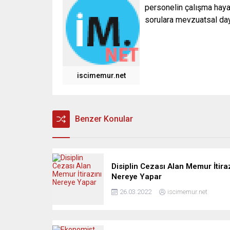
personelin çalışma hayat
sorulara mevzuatsal daya
iscimemur.net
Benzer Konular
Disiplin Cezası Alan Memur İtira
Nereye Yapar
26.03.2022
iscimemur.net