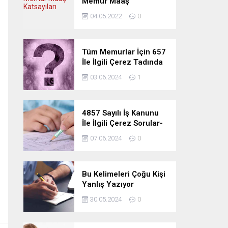
Memur Maaş
Katsayıları
04.05.2022
0
Tüm Memurlar İçin 657
İle İlgili Çerez Tadında
Deneme Sınavı
03.06.2024
1
4857 Sayılı İş Kanunu
İle İlgili Çerez Sorular-
Deneme Sınavı
07.06.2024
0
Bu Kelimeleri Çoğu Kişi
Yanlış Yazıyor
30.05.2024
0