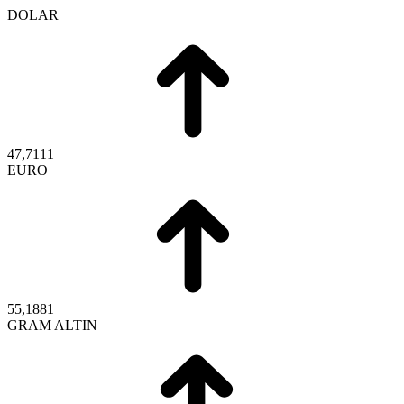
DOLAR
47,7111
EURO
55,1881
GRAM ALTIN