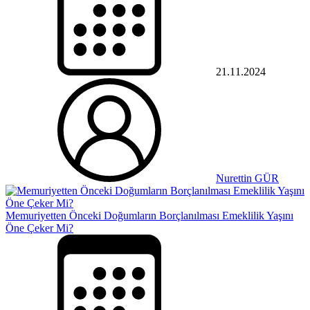
21.11.2024
Nurettin GÜR
Memuriyetten Önceki Doğumların Borçlanılması Emeklilik Yaşını
Öne Çeker Mi?