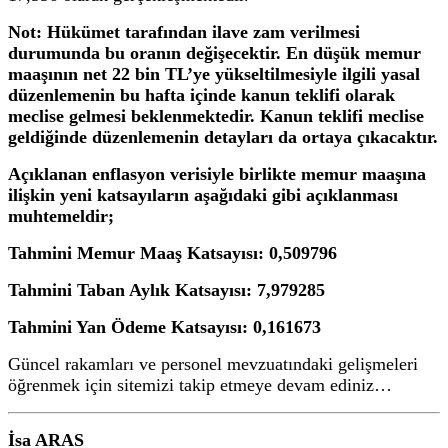
Not: Hükümet tarafından ilave zam verilmesi
durumunda bu oranın değişecektir. En düşük memur
maaşının net 22 bin TL’ye yükseltilmesiyle ilgili yasal
düzenlemenin bu hafta içinde kanun teklifi olarak
meclise gelmesi beklenmektedir. Kanun teklifi meclise
geldiğinde düzenlemenin detayları da ortaya çıkacaktır.
Açıklanan enflasyon verisiyle birlikte memur maaşına
ilişkin yeni katsayıların aşağıdaki gibi açıklanması
muhtemeldir;
Tahmini Memur Maaş Katsayısı: 0,509796
Tahmini Taban Aylık Katsayısı: 7,979285
Tahmini Yan Ödeme Katsayısı: 0,161673
Güncel rakamları ve personel mevzuatındaki gelişmeleri
öğrenmek için sitemizi takip etmeye devam ediniz…
İsa ARAS