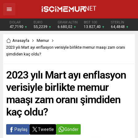
DOLAR
EURO
GRAM ALTIN
BIST 100
STERLİN
47,7190
55,2239
6.680,02
13.827,40
64,4848
Anasayfa
Memur
2023 yılı Mart ayı enflasyon verisiyle birlikte memur maaşı zam oranı
şimdiden kaç oldu?
2023 yılı Mart ayı enflasyon
verisiyle birlikte memur
maaşı zam oranı şimdiden
kaç oldu?
Paylaş
Tweetle
Gönder