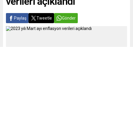
verileri açıklandı
Paylaş
Tweetle
Gönder
iscimemur.net
Haberler
Yayınlama: 03.04.2023
A
A
+
-