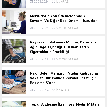
25.03.2024
İsa ARAS
Memurların Yan Ödemelerinde Yıl
Kavramı Ve Diğer Bazı Önemli Hususlar
28.08.2024
Mehmet YURDCU
Başkasının Bakımına Muhtaç Derecede
Ağır Engelli Çocuğu Bulunan Kadın
Sigortalıların Emekliliği
19.06.2025
Mehmet YURDCU
Nakil Gelen Memurun Müdür Kadrosuna
Vekaleti Durumunda Vekalet Ücreti İçin
Bekleme Süresi
29.07.2024
İsa ARAS
Toplu Sözleşme İkramiyesi Nedir, Miktarı