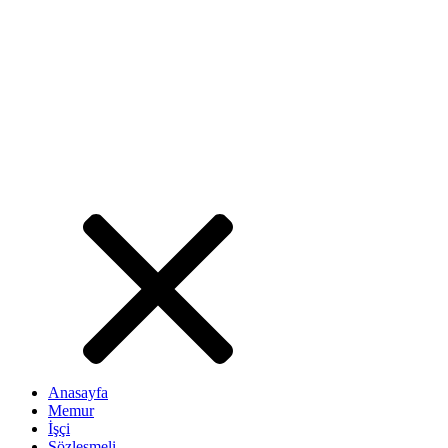
Anasayfa
Memur
İşçi
Sözleşmeli