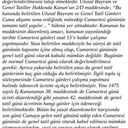
değerlendirilmesini talep etmektedir. Ulusal Bayram ve
Genel Tatiller Hakkında Kanun’un 2/D maddesinde; “Bu
kanunda belirtilen Ulusal Bayram ve Genel Tatil Günleri
Cuma akşamı sona erdiğinde müteakip Cumartesi gününün
tamamı tatil yapılır…” hükmü yer almaktadır. Kanunun bu
maddesinin düzenleniş amacı, kanunun yayınlandığı
tarihte Cumartesi günleri saat 13’e kadar çalışma
yapılmasıdır. Yasa belirtilen maddesiyle bu süreyi de tatil
gününün kapsamı içine almış olup, Cumartesi gününün
genel tatil günü olarak kabulü mümkün değildir. Bugünün
de normal Cumartesi günü olarak değerlendirilmesi
gerekir. Ayrıca yukarıda belirtilen yasa da genel tatil
günlerinin kaç gün olduğu da belirtilmiştir. İlgili toplu iş
sözleşmesinde Cumartesi günleri çalışma yapılması
halinde ödenecek ücrette açıkça belirtilmiştir. Yine 1475
sayılı İş Kanununun 38. maddesinde de Cumartesi günü
ücreti düzenlendiği gibi yasanın 42. maddesinde de genel
tatil günü ücretinin hangi günler için ödeneceği
belirtilmektedir. Bütün bu yasal düzenlemeler karşısında
son günü Cumaya gelen tatil gününü takip eden Cumartesi
gününün de genel tatil günü olarak kabul edilmesi mümkün
olamayacağından, usul ve yasaya aykırı olarak verilmiş