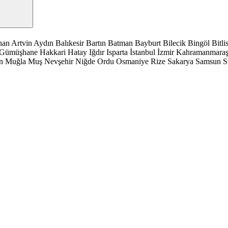
han
Artvin
Aydın
Balıkesir
Bartın
Batman
Bayburt
Bilecik
Bingöl
Bitli
Gümüşhane
Hakkari
Hatay
Iğdır
Isparta
İstanbul
İzmir
Kahramanmara
n
Muğla
Muş
Nevşehir
Niğde
Ordu
Osmaniye
Rize
Sakarya
Samsun
S