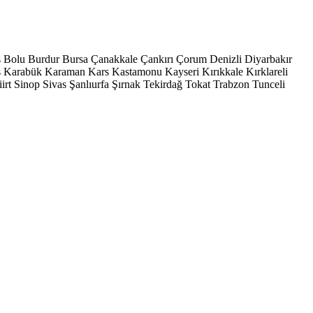
s
Bolu
Burdur
Bursa
Çanakkale
Çankırı
Çorum
Denizli
Diyarbakır
ş
Karabük
Karaman
Kars
Kastamonu
Kayseri
Kırıkkale
Kırklareli
iirt
Sinop
Sivas
Şanlıurfa
Şırnak
Tekirdağ
Tokat
Trabzon
Tunceli