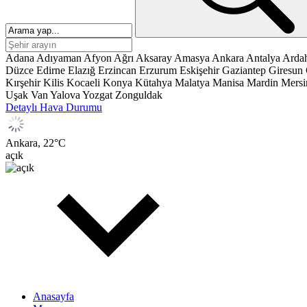
Adana
Adıyaman
Afyon
Ağrı
Aksaray
Amasya
Ankara
Antalya
Arda
Düzce
Edirne
Elazığ
Erzincan
Erzurum
Eskişehir
Gaziantep
Giresun
Kırşehir
Kilis
Kocaeli
Konya
Kütahya
Malatya
Manisa
Mardin
Mersi
Uşak
Van
Yalova
Yozgat
Zonguldak
Detaylı Hava Durumu
Ankara,
22
°C
açık
Anasayfa