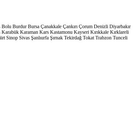
s
Bolu
Burdur
Bursa
Çanakkale
Çankırı
Çorum
Denizli
Diyarbakır
ş
Karabük
Karaman
Kars
Kastamonu
Kayseri
Kırıkkale
Kırklareli
iirt
Sinop
Sivas
Şanlıurfa
Şırnak
Tekirdağ
Tokat
Trabzon
Tunceli