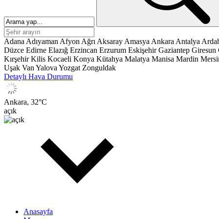
Adana
Adıyaman
Afyon
Ağrı
Aksaray
Amasya
Ankara
Antalya
Arda
Düzce
Edirne
Elazığ
Erzincan
Erzurum
Eskişehir
Gaziantep
Giresun
Kırşehir
Kilis
Kocaeli
Konya
Kütahya
Malatya
Manisa
Mardin
Mersi
Uşak
Van
Yalova
Yozgat
Zonguldak
Detaylı Hava Durumu
Ankara,
32
°C
açık
Anasayfa