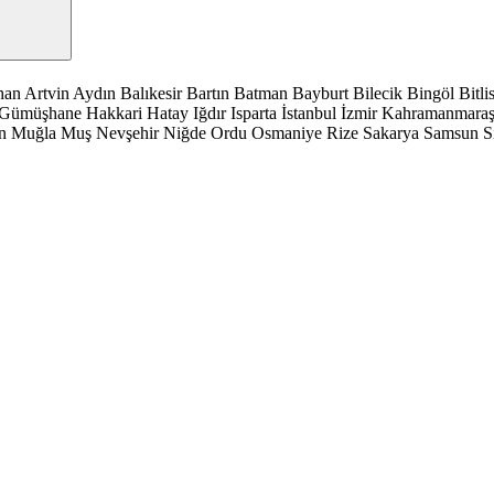
han
Artvin
Aydın
Balıkesir
Bartın
Batman
Bayburt
Bilecik
Bingöl
Bitli
Gümüşhane
Hakkari
Hatay
Iğdır
Isparta
İstanbul
İzmir
Kahramanmara
n
Muğla
Muş
Nevşehir
Niğde
Ordu
Osmaniye
Rize
Sakarya
Samsun
S