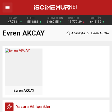
DOLAR
EURO
GRAM ALTIN
BIST 100
STERLİN
47,7111
55,1881
6.660,55
13.779,39
64,4139
Evren AKCAY
Anasayfa
Evren AKCAY
Evren AKCAY
Yazara Ait İçerikler